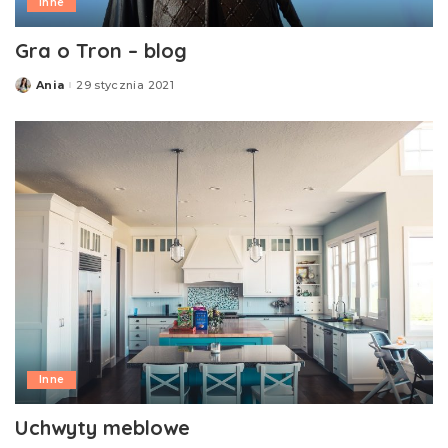
Inne
Gra o Tron – blog
Ania
29 stycznia 2021
Posted
by
Inne
Uchwyty meblowe