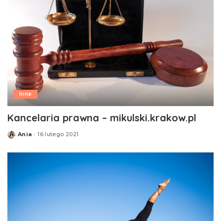
Inne
Kancelaria prawna – mikulski.krakow.pl
Ania
16 lutego 2021
Posted
by