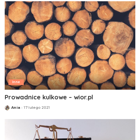
Inne
Prowadnice kulkowe – wior.pl
Ania
17 lutego 2021
Posted
by