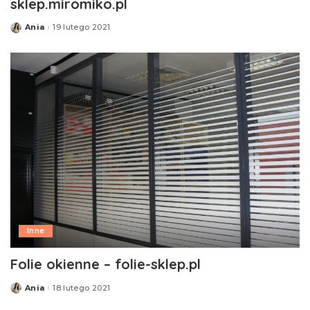
sklep.miromiko.pl
Ania
19 lutego 2021
Posted
by
Inne
Folie okienne – folie-sklep.pl
Ania
18 lutego 2021
Posted
by