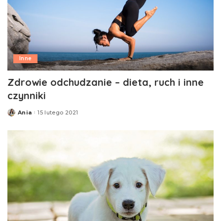
Inne
Zdrowie odchudzanie – dieta, ruch i inne
czynniki
Ania
15 lutego 2021
Posted
by