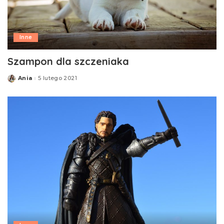
Inne
Szampon dla szczeniaka
Ania
5 lutego 2021
Posted
by