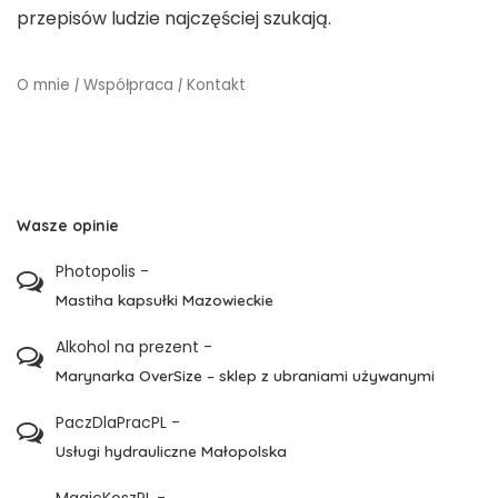
przepisów ludzie najczęściej szukają.
O mnie
|
Współpraca
|
Kontakt
Wasze opinie
Photopolis
-
Mastiha kapsułki Mazowieckie
Alkohol na prezent
-
Marynarka OverSize – sklep z ubraniami używanymi
PaczDlaPracPL
-
Usługi hydrauliczne Małopolska
MagicKoszPL
-