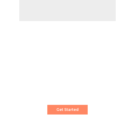
Create a Stunning Website!
Pixwell is powerful News, Magazine and Blog
WordPress theme for professional content
creator.
Get Started