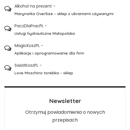
Alkohol na prezent
-
Marynarka OverSize – sklep z ubraniami używanymi
PaczDlaPracPL
-
Usługi hydrauliczne Małopolska
MagicKoszPL
-
Aplikacje i oprogramowanie dla firm
SwiatKoszPL
-
Love Moschino torebka – sklep
Newsletter
Otrzymuj powiadomienia o nowych
przepisach