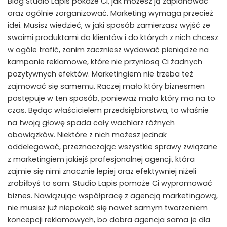
Blog Studio Lapis pokaże Ci, jak możesz ją zaplanować
oraz ogólnie zorganizować. Marketing wymaga przecież
idei. Musisz wiedzieć, w jaki sposób zamierzasz wyjść ze
swoimi produktami do klientów i do których z nich chcesz
w ogóle trafić, zanim zaczniesz wydawać pieniądze na
kampanie reklamowe, które nie przyniosą Ci żadnych
pozytywnych efektów. Marketingiem nie trzeba też
zajmować się samemu. Raczej mało który biznesmen
postępuje w ten sposób, ponieważ mało który ma na to
czas. Będąc właścicielem przedsiębiorstwa, to właśnie
na twoją głowę spada cały wachlarz różnych
obowiązków. Niektóre z nich możesz jednak
oddelegować, przeznaczając wszystkie sprawy związane
z marketingiem jakiejś profesjonalnej agencji, która
zajmie się nimi znacznie lepiej oraz efektywniej niżeli
zrobiłbyś to sam. Studio Lapis pomoże Ci wypromować
biznes. Nawiązując współpracę z agencją marketingową,
nie musisz już niepokoić się nawet samym tworzeniem
koncepcji reklamowych, bo dobra agencja sama je dla