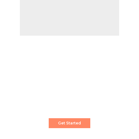
Create a Stunning Website!
Pixwell is powerful News, Magazine and Blog
WordPress theme for professional content
creator.
Get Started