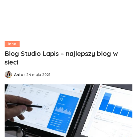
Inne
Blog Studio Lapis – najlepszy blog w
sieci
Ania
24 maja 2021
Posted
by