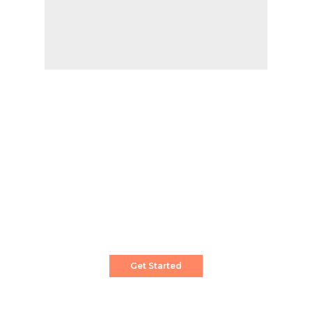
Create a Stunning Website!
Pixwell is powerful News, Magazine and Blog
WordPress theme for professional content
creator.
Get Started