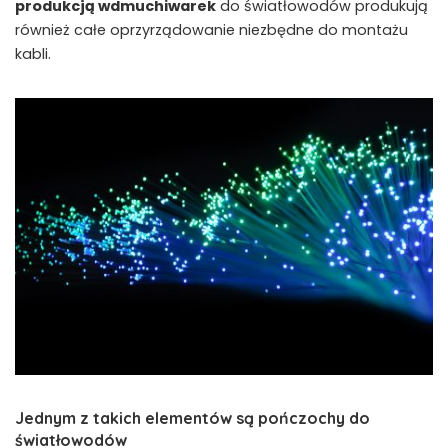
produkcją wdmuchiwarek
do światłowodów produkują
również całe oprzyrządowanie niezbędne do montażu
kabli.
Jednym z takich elementów są pończochy do
światłowodów