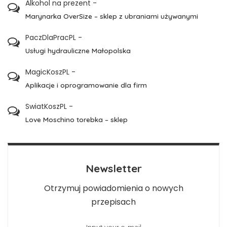
Alkohol na prezent
-
Marynarka OverSize – sklep z ubraniami używanymi
PaczDlaPracPL
-
Usługi hydrauliczne Małopolska
MagicKoszPL
-
Aplikacje i oprogramowanie dla firm
SwiatKoszPL
-
Love Moschino torebka – sklep
Newsletter
Otrzymuj powiadomienia o nowych
przepisach