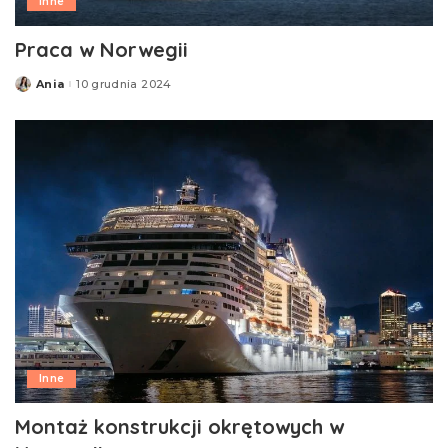
Inne
Praca w Norwegii
Ania
10 grudnia 2024
Posted
by
Inne
Montaż konstrukcji okrętowych w