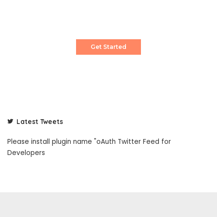
Pixwell is powerful News, Magazine and Blog
WordPress theme for professional content
creator.
Get Started
Latest Tweets
Please install plugin name "oAuth Twitter Feed for
Developers