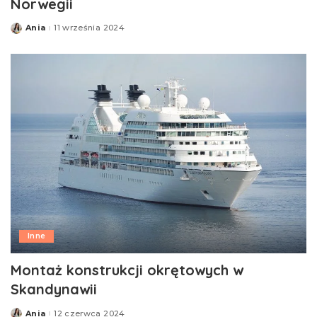
Norwegii
Ania
11 września 2024
Posted
by
Inne
Montaż konstrukcji okrętowych w
Skandynawii
Ania
12 czerwca 2024
Posted