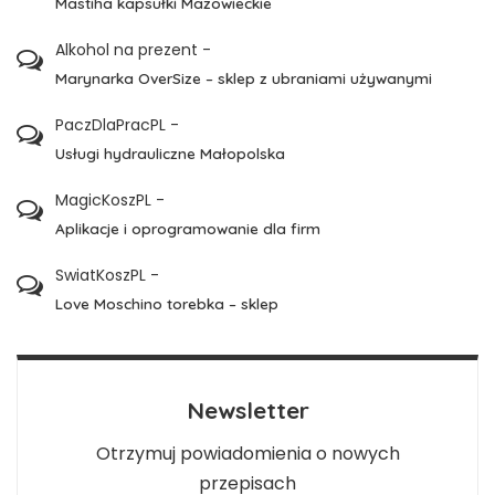
Mastiha kapsułki Mazowieckie
Alkohol na prezent
-
Marynarka OverSize – sklep z ubraniami używanymi
PaczDlaPracPL
-
Usługi hydrauliczne Małopolska
MagicKoszPL
-
Aplikacje i oprogramowanie dla firm
SwiatKoszPL
-
Love Moschino torebka – sklep
Newsletter
Otrzymuj powiadomienia o nowych
przepisach