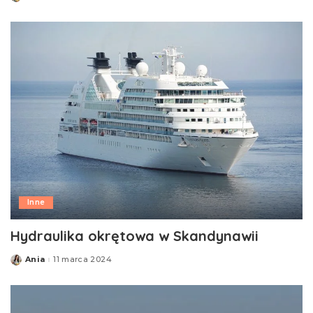
by
Inne
Hydraulika okrętowa w Skandynawii
Ania
11 marca 2024
Posted
by