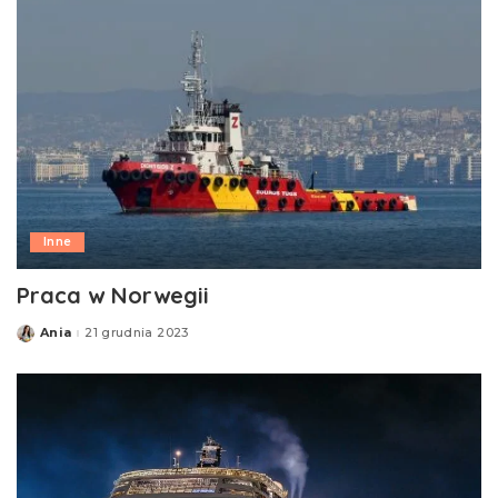
Inne
Praca w Norwegii
Ania
21 grudnia 2023
Posted
by