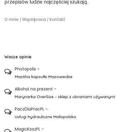
przepisów ludzie najczęściej szukają.
O mnie
|
Współpraca
|
Kontakt
Wasze opinie
Photopolis
-
Mastiha kapsułki Mazowieckie
Alkohol na prezent
-
Marynarka OverSize – sklep z ubraniami używanymi
PaczDlaPracPL
-
Usługi hydrauliczne Małopolska
MagicKoszPL
-