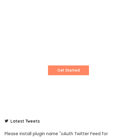
Create a Stunning Website!
Pixwell is powerful News, Magazine and Blog
WordPress theme for professional content
creator.
Get Started
Latest Tweets
Please install plugin name "oAuth Twitter Feed for