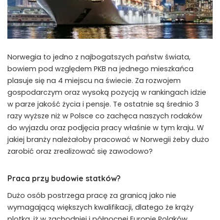
Norwegia to jedno z najbogatszych państw świata,
bowiem pod względem PKB na jednego mieszkańca
plasuje się na 4 miejscu na świecie. Za rozwojem
gospodarczym oraz wysoką pozycją w rankingach idzie
w parze jakość życia i pensje. Te ostatnie są średnio 3
razy wyższe niż w Polsce co zachęca naszych rodaków
do wyjazdu oraz podjęcia pracy właśnie w tym kraju. W
jakiej branży należałoby pracować w Norwegii żeby dużo
zarobić oraz zrealizować się zawodowo?
Praca przy budowie statków?
Dużo osób postrzega pracę za granicą jako nie
wymagającą większych kwalifikacji, dlatego że krąży
plotka, iż w zachodniej i północnej Europie Polaków