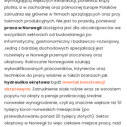
wymagającą większych kwalifikacji, ponieważ krąży
plotka, iż w zachodniej oraz północnej Europie Polaków
zatrudnia się głównie w firmach sprzątających oraz przy
taśmach produkcyjnych. Nie jest to prawdą, ponieważ
praca w Norwegii
dostępna jest dla obcokrajowców we
wszystkich sektorach od budowlanego po
informatyczny, gastronomiczny i badawczo-rozwojowy.
Jedną z bardziej dochodowych specjalizacji jest
rozwinięty w Norwegii przemysł stoczniowy oraz
okrętowy. Rokrocznie Norwegowie szukają
wykwalifikowanych pracowników, inżynierów oraz
techników do pracy właśnie w takich branżach jak
hydraulika okrętowa
bądź
montaż konstrukcji
okrętowych
. Zatrudnienie stale rośnie wraz ze wzrostem
popytu na okręty a pensje przekraczają średnie
norweskie wynagrodzenie, czyli są znacznie większe niż 51
tysięcy koron norweskich miesięcznie (po
przewalutowaniu ponad 20 tysięcy złotych). Sektor
okrętowy w Norwegii to więc ciekawe miejsce pracy, nad