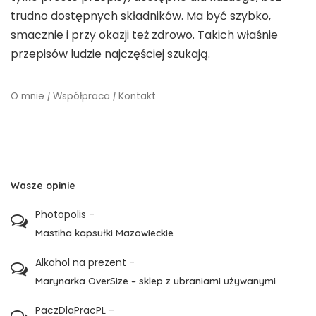
trudno dostępnych składników. Ma być szybko,
smacznie i przy okazji też zdrowo. Takich właśnie
przepisów ludzie najczęściej szukają.
O mnie
|
Współpraca
|
Kontakt
Wasze opinie
Photopolis
-
Mastiha kapsułki Mazowieckie
Alkohol na prezent
-
Marynarka OverSize – sklep z ubraniami używanymi
PaczDlaPracPL
-