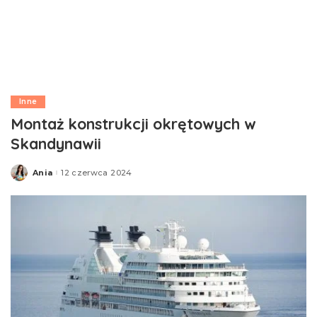
Inne
Montaż konstrukcji okrętowych w
Skandynawii
Ania
12 czerwca 2024
Posted
by