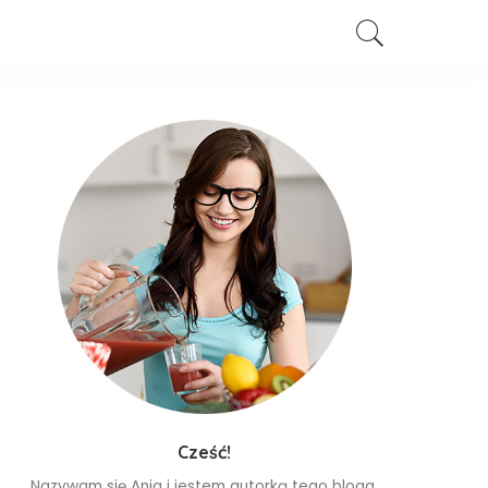
Cześć!
Nazywam się Ania i jestem autorką tego bloga.