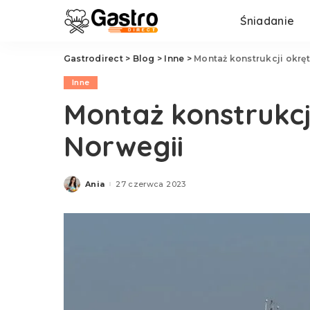
Śniadanie
Gastrodirect
>
Blog
>
Inne
>
Montaż konstrukcji okrę
Inne
Montaż konstrukc
Norwegii
Ania
27 czerwca 2023
Posted
by