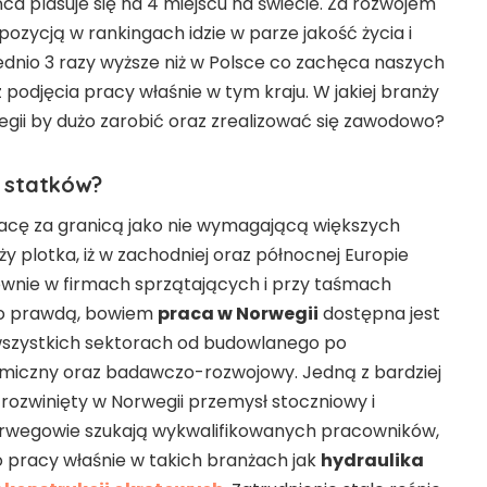
a plasuje się na 4 miejscu na świecie. Za rozwojem
zycją w rankingach idzie w parze jakość życia i
rednio 3 razy wyższe niż w Polsce co zachęca naszych
podjęcia pracy właśnie w tym kraju. W jakiej branży
ii by dużo zarobić oraz zrealizować się zawodowo?
 statków?
acę za granicą jako nie wymagającą większych
ąży plotka, iż w zachodniej oraz północnej Europie
łównie w firmach sprzątających i przy taśmach
 to prawdą, bowiem
praca w Norwegii
dostępna jest
szystkich sektorach od budowlanego po
miczny oraz badawczo-rozwojowy. Jedną z bardziej
rozwinięty w Norwegii przemysł stoczniowy i
orwegowie szukają wykwalifikowanych pracowników,
o pracy właśnie w takich branżach jak
hydraulika