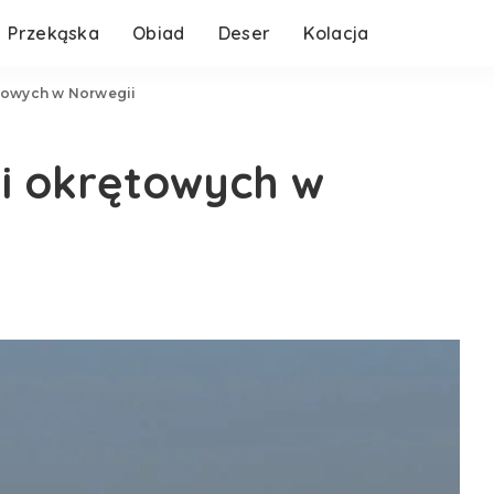
Przekąska
Obiad
Deser
Kolacja
towych w Norwegii
ji okrętowych w