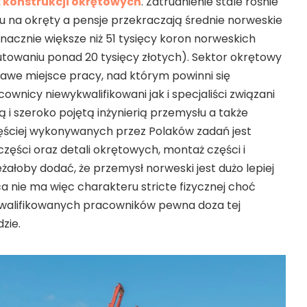
konstrukcji okrętowych
. Zatrudnienie stale rośnie
 na okręty a pensje przekraczają średnie norweskie
znacznie większe niż 51 tysięcy koron norweskich
utowaniu ponad 20 tysięcy złotych). Sektor okrętowy
kawe miejsce pracy, nad którym powinni się
wnicy niewykwalifikowani jak i specjaliści związani
ą i szeroko pojętą inżynierią przemysłu a także
częściej wykonywanych przez Polaków zadań jest
części oraz detali okrętowych, montaż części i
eżałoby dodać, że przemysł norweski jest dużo lepiej
aca nie ma więc charakteru stricte fizycznej choć
kwalifikowanych pracowników pewna doza tej
dzie.