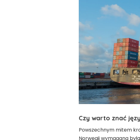
Czy warto znać jęz
Powszechnym mitem krąż
Norwegii wymagana była 