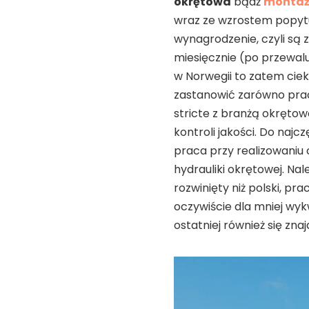
okrętowa
bądź
montaż 
wraz ze wzrostem popytu
wynagrodzenie, czyli są 
miesięcznie (po przewal
w Norwegii to zatem cie
zastanowić zarówno praco
stricte z branżą okrętow
kontroli jakości. Do naj
praca przy realizowaniu 
hydrauliki okrętowej. Nal
rozwinięty niż polski, pr
oczywiście dla mniej wy
ostatniej również się znaj