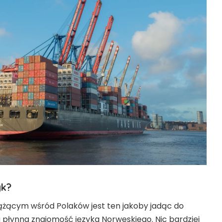
yk?
ącym wśród Polaków jest ten jakoby jadąc do
płynna znajomość języka Norweskiego. Nic bardziej