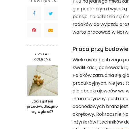
PKB na jednego mieszkańc
UDOSTĘPNIEŃ
gospodarczym i wysoką po
pensje. Te ostatnie są ś
rodaków do wyjazdu oraz 
warto pracować w Norweg
Praca przy budowie
CZYTAJ
Wiele osób postrzega pr
KOLEJNE
kwalifikacji, ponieważ kr
Polaków zatrudnia się g
produkcyjnych. Nie jest
dla obcokrajowców we w
informatyczny, gastrono
Jaki system
dochodowych branż jest 
przeciwodleżyno
wy wybrać?
okrętowy. Rokrocznie N
inżynierów i techników d