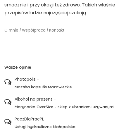
smacznie i przy okazji też zdrowo. Takich właśnie
przepisów ludzie najczęściej szukają.
O mnie
|
Współpraca
|
Kontakt
Wasze opinie
Photopolis
-
Mastiha kapsułki Mazowieckie
Alkohol na prezent
-
Marynarka OverSize – sklep z ubraniami używanymi
PaczDlaPracPL
-
Usługi hydrauliczne Małopolska