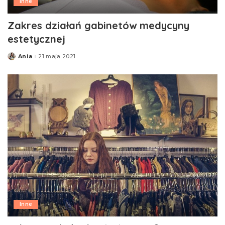
Inne
Zakres działań gabinetów medycyny
estetycznej
Ania
21 maja 2021
Posted
by
Inne