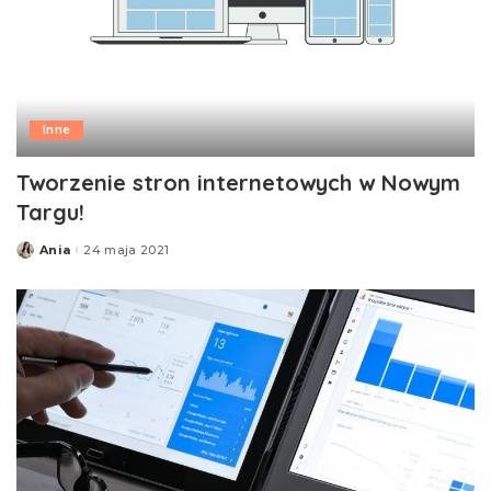
Inne
Tworzenie stron internetowych w Nowym
Targu!
Ania
24 maja 2021
Posted
by