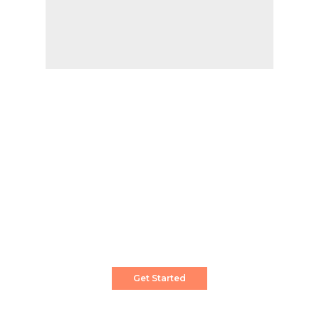
Create a Stunning Website!
Pixwell is powerful News, Magazine and Blog
WordPress theme for professional content
creator.
Get Started