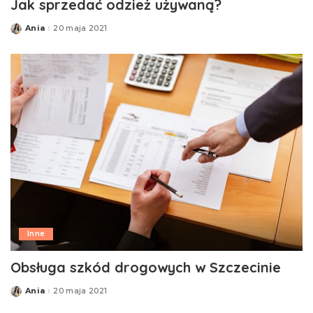
Jak sprzedać odzież używaną?
Ania
20 maja 2021
Posted
by
Inne
Obsługa szkód drogowych w Szczecinie
Ania
20 maja 2021
Posted
by