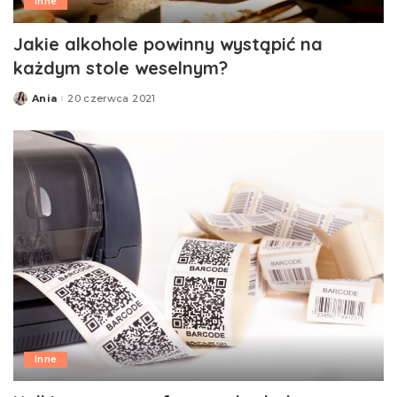
Inne
Jakie alkohole powinny wystąpić na
każdym stole weselnym?
Ania
20 czerwca 2021
Posted
by
Inne