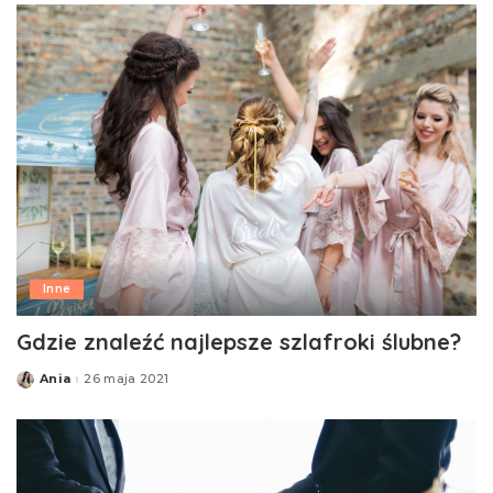
Inne
Gdzie znaleźć najlepsze szlafroki ślubne?
Ania
26 maja 2021
Posted
by