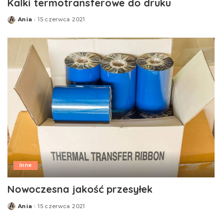
Kalki termotransferowe do druku
Ania
15 czerwca 2021
Posted
by
Inne
Nowoczesna jakość przesyłek
Ania
15 czerwca 2021
Posted
by