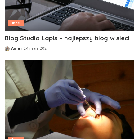
Inne
Blog Studio Lapis – najlepszy blog w sieci
Ania
24 maja 2021
Posted
by