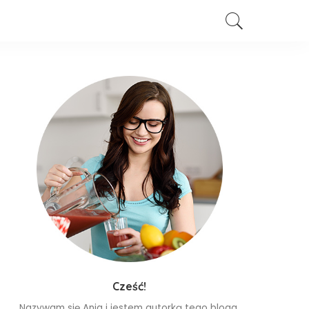
Cześć!
Nazywam się Ania i jestem autorką tego bloga.