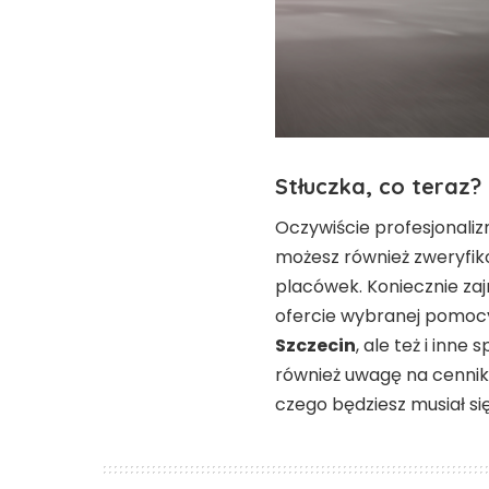
Stłuczka, co teraz?
Oczywiście profesjonali
możesz również zweryfik
placówek. Koniecznie zajr
ofercie wybranej pomoc
Szczecin
, ale też i inne
również uwagę na cennik u
czego będziesz musiał s