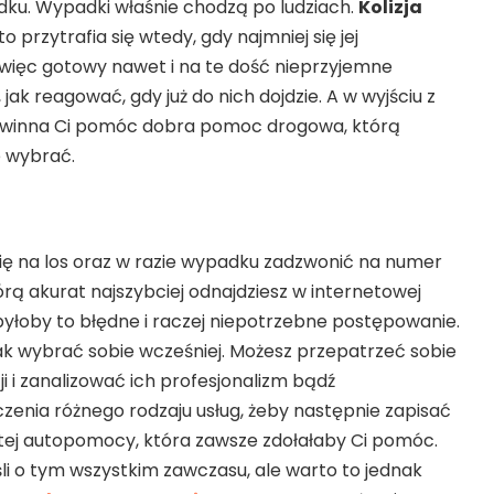
ku. Wypadki właśnie chodzą po ludziach.
Kolizja
 przytrafia się wtedy, gdy najmniej się jej
 więc gotowy nawet i na te dość nieprzyjemne
 jak reagować, gdy już do nich dojdzie. A w wyjściu z
powinna Ci pomóc dobra pomoc drogowa, którą
e wybrać.
się na los oraz w razie wypadku zadzwonić na numer
rą akurat najszybciej odnajdziesz w internetowej
byłoby to błędne i raczej niepotrzebne postępowanie.
 wybrać sobie wcześniej. Możesz przepatrzeć sobie
ji i zanalizować ich profesjonalizm bądź
zenia różnego rodzaju usług, żeby następnie zapisać
 tej autopomocy, która zawsze zdołałaby Ci pomóc.
i o tym wszystkim zawczasu, ale warto to jednak