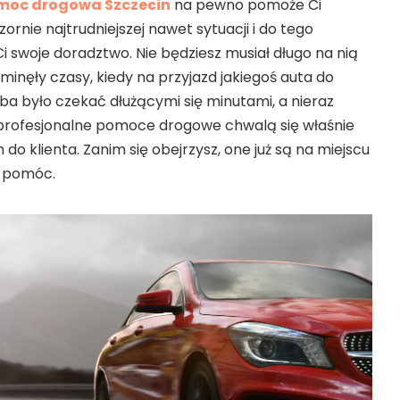
moc drogowa Szczecin
na pewno pomoże Ci
zornie najtrudniejszej nawet sytuacji i do tego
Ci swoje doradztwo. Nie będziesz musiał długo na nią
inęły czasy, kiedy na przyjazd jakiegoś auta do
a było czekać dłużącymi się minutami, a nieraz
profesjonalne pomoce drogowe chwalą się właśnie
o klienta. Zanim się obejrzysz, one już są na miejscu
Ci pomóc.