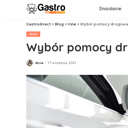
Śniadanie
Gastrodirect
>
Blog
>
Inne
>
Wybór pomocy drogowe
Inne
Wybór pomocy dr
Ania
17 września 2021
Posted
by