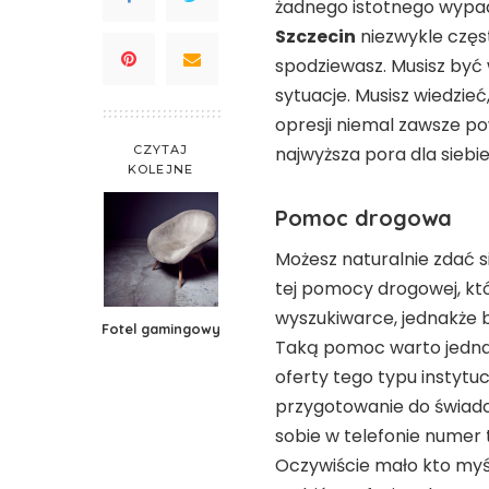
żadnego istotnego wypad
Szczecin
niezwykle często
spodziewasz. Musisz być
sytuacje. Musisz wiedzieć,
opresji niemal zawsze 
CZYTAJ
najwyższa pora dla siebi
KOLEJNE
Pomoc drogowa
Możesz naturalnie zdać 
tej pomocy drogowej, któ
wyszukiwarce, jednakże 
Fotel gamingowy
Taką pomoc warto jednak
oferty tego typu instytuc
przygotowanie do świadc
sobie w telefonie numer
Oczywiście mało kto myśl