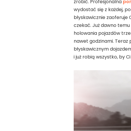
zrobić. Profesjonalna
po
wydostać się z każdej, po
błyskawicznie zaoferuje 
czekać. Już dawno temu m
holowania pojazdów trzeb
nawet godzinami. Teraz 
błyskawicznym dojazdem d
i już robią wszystko, by 