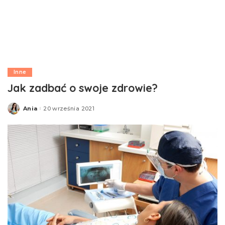
Inne
Jak zadbać o swoje zdrowie?
Ania
20 września 2021
Posted
by