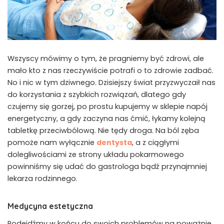
Wszyscy mówimy o tym, że pragniemy być zdrowi, ale
mało kto z nas rzeczywiście potrafi o to zdrowie zadbać.
No i nic w tym dziwnego. Dzisiejszy świat przyzwyczaił nas
do korzystania z szybkich rozwiązań, dlatego gdy
czujemy się gorzej, po prostu kupujemy w sklepie napój
energetyczny, a gdy zaczyna nas ćmić, łykamy kolejną
tabletkę przeciwbólową. Nie tędy droga. Na ból zęba
pomoże nam wyłącznie
dentysta
, a z ciągłymi
dolegliwościami ze strony układu pokarmowego
powinniśmy się udać do gastrologa bądź przynajmniej
lekarza rodzinnego.
Medycyna estetyczna
Podejdźmy w końcu do swoich problemów na poważnie.