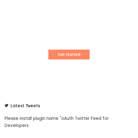
Create a Stunning Website!
Pixwell is powerful News, Magazine and Blog
WordPress theme for professional content
creator.
Get Started
Latest Tweets
Please install plugin name "oAuth Twitter Feed for
Developers