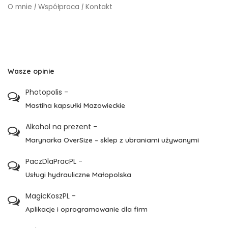
O mnie
|
Współpraca
|
Kontakt
Wasze opinie
Photopolis
-
Mastiha kapsułki Mazowieckie
Alkohol na prezent
-
Marynarka OverSize – sklep z ubraniami używanymi
PaczDlaPracPL
-
Usługi hydrauliczne Małopolska
MagicKoszPL
-
Aplikacje i oprogramowanie dla firm