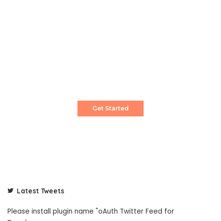
Create a Stunning Website!
Pixwell is powerful News, Magazine and Blog
WordPress theme for professional content
creator.
Get Started
Latest Tweets
Please install plugin name "oAuth Twitter Feed for