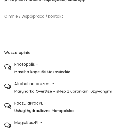
O mnie
|
Współpraca
|
Kontakt
Wasze opinie
Photopolis
-
Mastiha kapsułki Mazowieckie
Alkohol na prezent
-
Marynarka OverSize – sklep z ubraniami używanymi
PaczDlaPracPL
-
Usługi hydrauliczne Małopolska
MagicKoszPL
-