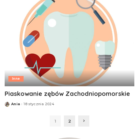
Inne
Piaskowanie zębów Zachodniopomorskie
Ania
18 stycznia 2024
Posted
by
1
2