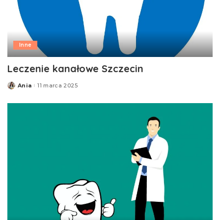
Inne
Leczenie kanałowe Szczecin
Ania
11 marca 2025
Posted
by