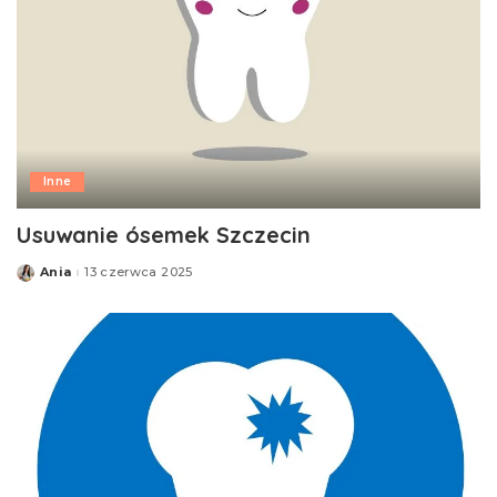
Inne
Usuwanie ósemek Szczecin
Ania
13 czerwca 2025
Posted
by