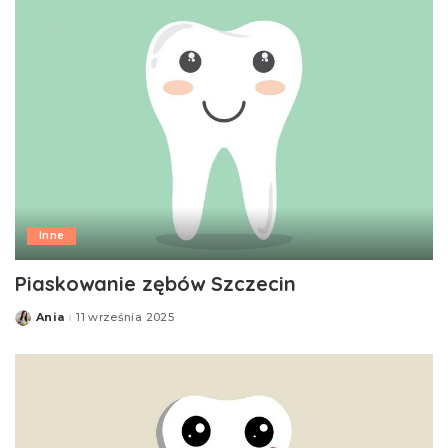
Inne
Piaskowanie zębów Szczecin
Ania
11 września 2025
Posted
by