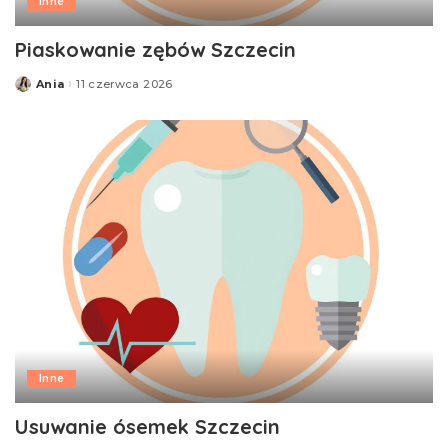
Inne
Piaskowanie zębów Szczecin
Ania
11 czerwca 2026
Posted
by
Inne
Usuwanie ósemek Szczecin