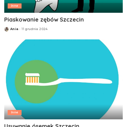
Inne
Piaskowanie zębów Szczecin
Ania
11 grudnia 2024
Posted
by
Inne
Usuwanie ósemek Szczecin