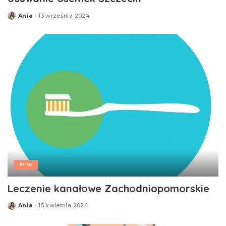
Ania
13 września 2024
Posted
by
Inne
Leczenie kanałowe Zachodniopomorskie
Ania
15 kwietnia 2024
Posted
by