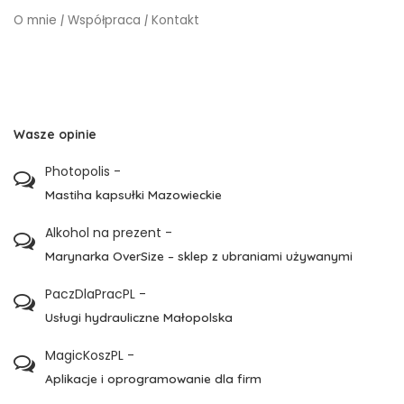
O mnie
|
Współpraca
|
Kontakt
Wasze opinie
Photopolis
-
Mastiha kapsułki Mazowieckie
Alkohol na prezent
-
Marynarka OverSize – sklep z ubraniami używanymi
PaczDlaPracPL
-
Usługi hydrauliczne Małopolska
MagicKoszPL
-
Aplikacje i oprogramowanie dla firm