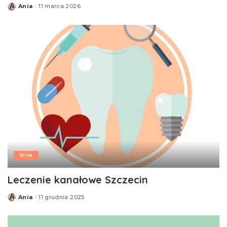
Ania
11 marca 2026
Posted
by
Inne
Leczenie kanałowe Szczecin
Ania
11 grudnia 2025
Posted
by