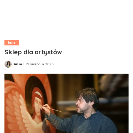
Inne
Sklep dla artystów
Ania
17 sierpnia 2023
Posted
by