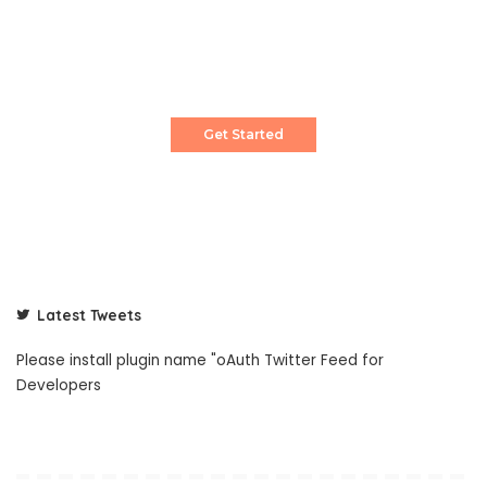
Create a Stunning Website!
Pixwell is powerful News, Magazine and Blog
WordPress theme for professional content
creator.
Get Started
Latest Tweets
Please install plugin name "oAuth Twitter Feed for
Developers