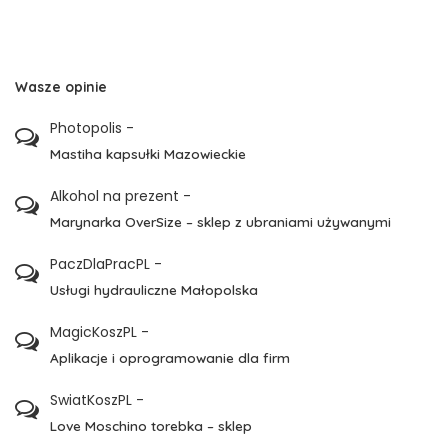
Wasze opinie
Photopolis
-
Mastiha kapsułki Mazowieckie
Alkohol na prezent
-
Marynarka OverSize – sklep z ubraniami używanymi
PaczDlaPracPL
-
Usługi hydrauliczne Małopolska
MagicKoszPL
-
Aplikacje i oprogramowanie dla firm
SwiatKoszPL
-
Love Moschino torebka – sklep