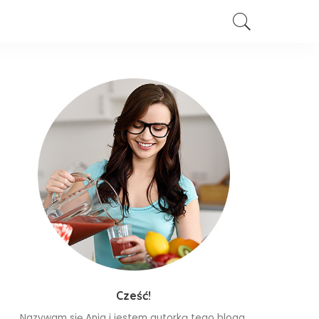
Cześć!
Nazywam się Ania i jestem autorką tego bloga.