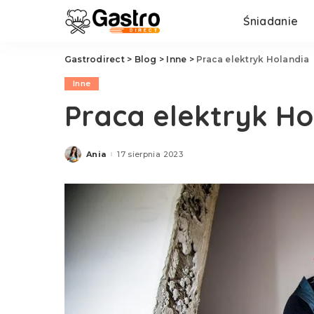
Śniadanie
Gastrodirect
>
Blog
>
Inne
>
Praca elektryk Holandia
Inne
Praca elektryk Ho
Ania
17 sierpnia 2023
Posted
by