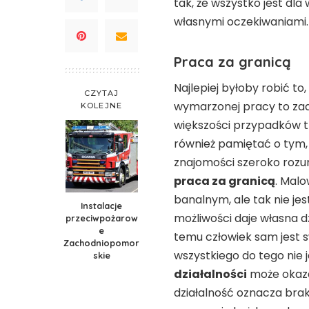
tak, że wszystko jest dla
własnymi oczekiwaniami.
Praca za granicą
Najlepiej byłoby robić to,
CZYTAJ
wymarzonej pracy to zada
KOLEJNE
większości przypadków tr
również pamiętać o tym, 
znajomości szeroko roz
praca za granicą
. Mal
banalnym, ale tak nie je
Instalacje
możliwości daje własna d
przeciwpożarow
e
temu człowiek sam jest 
Zachodniopomor
wszystkiego do tego nie 
skie
działalności
może okaza
działalność oznacza brak 