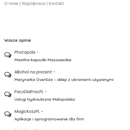
O mnie
|
Współpraca
|
Kontakt
Wasze opinie
Photopolis
-
Mastiha kapsułki Mazowieckie
Alkohol na prezent
-
Marynarka OverSize – sklep z ubraniami używanymi
PaczDlaPracPL
-
Usługi hydrauliczne Małopolska
MagicKoszPL
-
Aplikacje i oprogramowanie dla firm