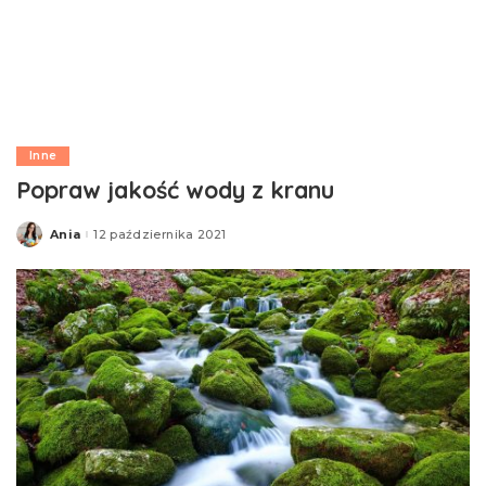
Inne
Popraw jakość wody z kranu
Ania
12 października 2021
Posted
by