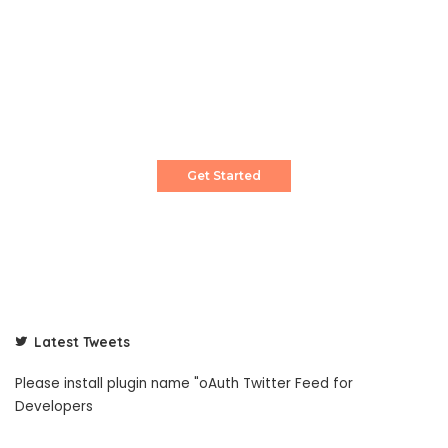
Create a Stunning Website!
Pixwell is powerful News, Magazine and Blog
WordPress theme for professional content
creator.
Get Started
Latest Tweets
Please install plugin name "oAuth Twitter Feed for
Developers