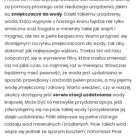
za pomocą prostego oraz niedużego urządzenia, jakim
są
zmiękczacze do wody
. Dzięki takiemu urządzeniu
woda, która wypłynie z naszego kranu będzie nie tylko
smaczna oraz bogata w minerały takie jak wapń i
magnez, ale też w pełni bezpieczna. Warto przyjrzeć się
dostępnym na rynku zmiękczaczom do wody, tak aby
dokonać jak najlepszego wyboru. Trzeba też od razu
zaopatrzyć się w wymienne filtry, które trzeba zmieniać
raz na jakiś czas, co najmniej raz w miesiącu. Wówczas
będziemy mieć pewność, że woda jest uzdatniana w
sposób prawidłowy i zachodzi pełen proces, a my pijemy
wodę zmiękczoną i zdrową. Warto wiedzieć, czy w naszej
okolicy dostępny jest
serwis stacji uzdatniania
wody
krajowej. Może być to niezwykle przydatna opcja, jeśli
zdecydujemy się na picie takiej wody i pozyskiwanie jej
dzięki uzdatnianiu. Półki sklepowe są pełne różnego
rodzaju wód mineralnych i źródlanych. Picie takich wód
wiąże się jednak że sporym kosztem, natomiast Picie