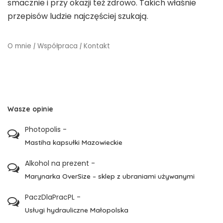
smacznie i przy okazji też zdrowo. Takich właśnie
przepisów ludzie najczęściej szukają.
O mnie
|
Współpraca
|
Kontakt
Wasze opinie
Photopolis
-
Mastiha kapsułki Mazowieckie
Alkohol na prezent
-
Marynarka OverSize – sklep z ubraniami używanymi
PaczDlaPracPL
-
Usługi hydrauliczne Małopolska