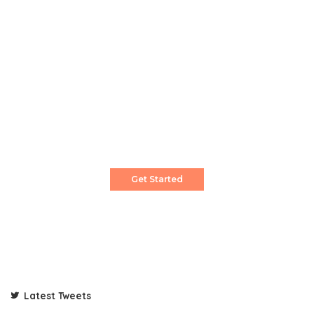
Create a Stunning Website!
Pixwell is powerful News, Magazine and Blog
WordPress theme for professional content
creator.
Get Started
Latest Tweets