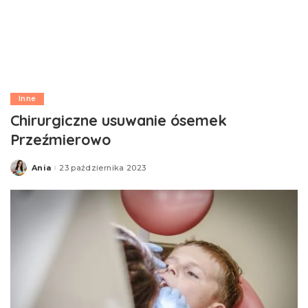
Inne
Chirurgiczne usuwanie ósemek
Przeźmierowo
Ania
23 października 2023
Posted
by