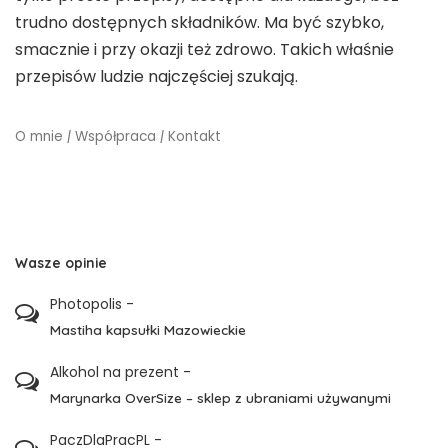
trudno dostępnych składników. Ma być szybko,
smacznie i przy okazji też zdrowo. Takich właśnie
przepisów ludzie najczęściej szukają.
O mnie
|
Współpraca
|
Kontakt
Wasze opinie
Photopolis
-
Mastiha kapsułki Mazowieckie
Alkohol na prezent
-
Marynarka OverSize – sklep z ubraniami używanymi
PaczDlaPracPL
-