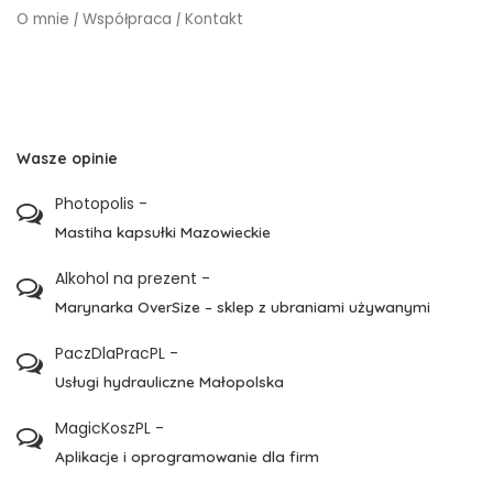
O mnie
|
Współpraca
|
Kontakt
Wasze opinie
Photopolis
-
Mastiha kapsułki Mazowieckie
Alkohol na prezent
-
Marynarka OverSize – sklep z ubraniami używanymi
PaczDlaPracPL
-
Usługi hydrauliczne Małopolska
MagicKoszPL
-
Aplikacje i oprogramowanie dla firm