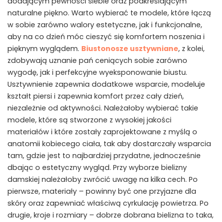
dodającym pewności siebie oraz podkreślającym
naturalne piękno. Warto wybierać te modele, które łączą
w sobie zarówno walory estetyczne, jak i funkcjonalne,
aby na co dzień móc cieszyć się komfortem noszenia i
pięknym wyglądem.
Biustonosze usztywniane
, z kolei,
zdobywają uznanie pań ceniących sobie zarówno
wygodę, jak i perfekcyjne wyeksponowanie biustu.
Usztywnienie zapewnia dodatkowe wsparcie, modeluje
kształt piersi i zapewnia komfort przez cały dzień,
niezależnie od aktywności. Należałoby wybierać takie
modele, które są stworzone z wysokiej jakości
materiałów i które zostały zaprojektowane z myślą o
anatomii kobiecego ciała, tak aby dostarczały wsparcia
tam, gdzie jest to najbardziej przydatne, jednocześnie
dbając o estetyczny wygląd. Przy wyborze bielizny
damskiej należałoby zwrócić uwagę na kilka cech. Po
pierwsze, materiały – powinny być one przyjazne dla
skóry oraz zapewniać właściwą cyrkulację powietrza. Po
drugie, kroje i rozmiary – dobrze dobrana bielizna to taka,