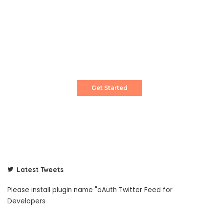
Create a Stunning Website!
Pixwell is powerful News, Magazine and Blog
WordPress theme for professional content
creator.
Get Started
Latest Tweets
Please install plugin name "oAuth Twitter Feed for
Developers