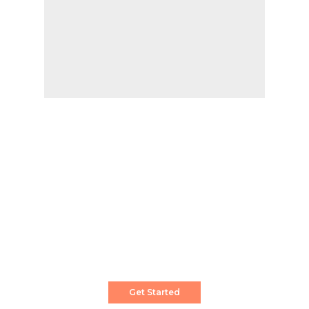
Create a Stunning Website!
Pixwell is powerful News, Magazine and Blog
WordPress theme for professional content
creator.
Get Started