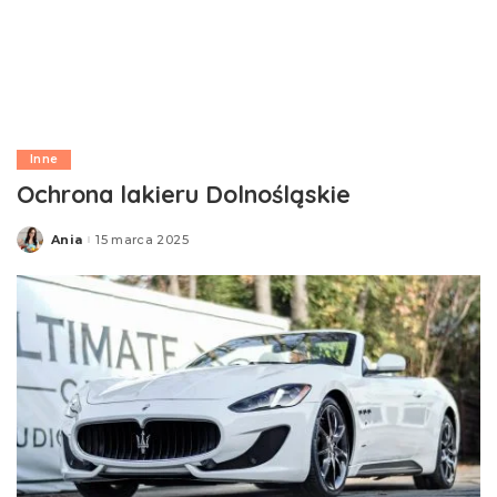
Inne
Ochrona lakieru Dolnośląskie
Ania
15 marca 2025
Posted
by