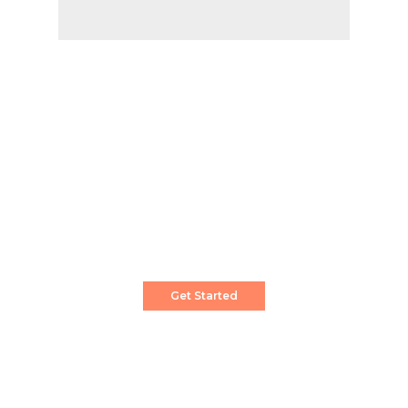
Create a Stunning Website!
Pixwell is powerful News, Magazine and Blog
WordPress theme for professional content
creator.
Get Started