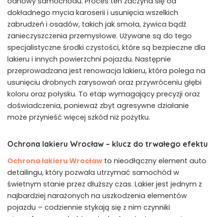
odnowy samochodu. Proces ten zaczyna się od
dokładnego mycia karoserii i usunięcia wszelkich
zabrudzeń i osadów, takich jak smoła, żywica bądź
zanieczyszczenia przemysłowe. Używane są do tego
specjalistyczne środki czystości, które są bezpieczne dla
lakieru i innych powierzchni pojazdu. Następnie
przeprowadzana jest renowacja lakieru, która polega na
usunięciu drobnych zarysowań oraz przywróceniu głębi
koloru oraz połysku. To etap wymagający precyzji oraz
doświadczenia, ponieważ zbyt agresywne działanie
może przynieść więcej szkód niż pożytku.
Ochrona lakieru Wrocław – klucz do trwałego efektu
Ochrona lakieru Wrocław
to nieodłączny element auto
detailingu, który pozwala utrzymać samochód w
świetnym stanie przez dłuższy czas. Lakier jest jednym z
najbardziej narażonych na uszkodzenia elementów
pojazdu – codziennie stykają się z nim czynniki