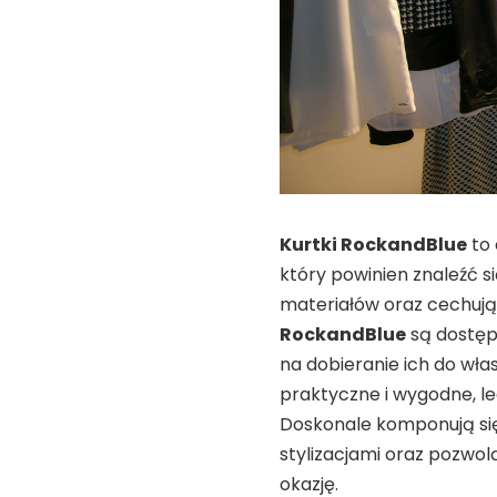
Kurtki RockandBlue
to 
który powinien znaleźć s
materiałów oraz cechują
RockandBlue
są dostęp
na dobieranie ich do wła
praktyczne i wygodne, lec
Doskonale komponują się
stylizacjami oraz pozwo
okazję.