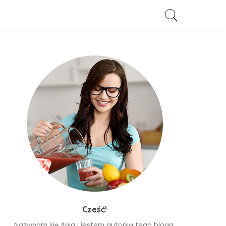
Cześć!
Nazywam się Ania i jestem autorką tego bloga.