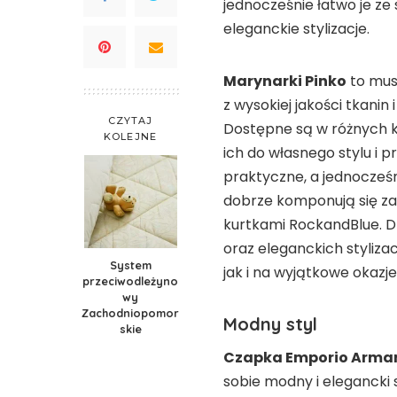
jednocześnie łatwo je z
eleganckie stylizacje.
Marynarki Pinko
to mus
z wysokiej jakości tkanin
CZYTAJ
Dostępne są w różnych 
KOLEJNE
ich do własnego stylu i p
praktyczne, a jednocześni
dobrze komponują się zar
kurtkami RockandBlue. D
oraz eleganckich styliza
System
jak i na wyjątkowe okazje
przeciwodleżyno
wy
Zachodniopomor
Modny styl
skie
Czapka Emporio Arma
sobie modny i elegancki 