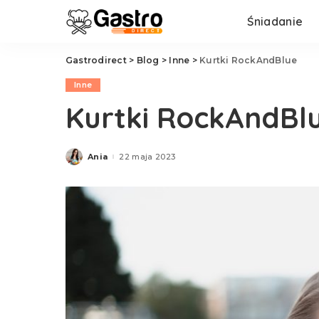
Śniadanie
Gastrodirect
>
Blog
>
Inne
>
Kurtki RockAndBlue
Inne
Kurtki RockAndBl
Ania
22 maja 2023
Posted
by