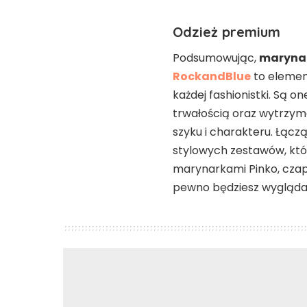
Odzież premium
Podsumowując,
marynar
RockandBlue
to element
każdej fashionistki. Są 
trwałością oraz wytrzymał
szyku i charakteru. Łącz
stylowych zestawów, któ
marynarkami Pinko, czap
pewno będziesz wygląda