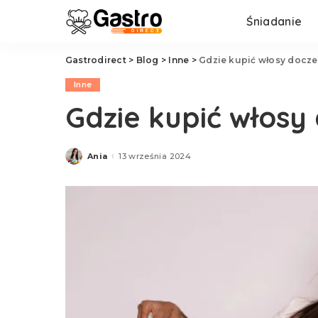
Śniadanie
Gastrodirect
>
Blog
>
Inne
>
Gdzie kupić włosy docze
Inne
Gdzie kupić włosy
Ania
13 września 2024
Posted
by