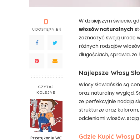
0
W dzisiejszym świecie, g
włosów naturalnych
st
UDOSTĘPNIEŃ
zaznaczyć swoją urodę 
różnych rodzajów włosów
długościach, sprawia, że
Najlepsze Włosy Sło
Włosy słowiańskie są ce
CZYTAJ
oraz naturalny wygląd. Są
KOLEJNE
że perfekcyjnie nadają si
strukturze oraz kolorom,
odcieniami włosów, stają
Gdzie Kupić Włosy 
Przetykanie WC