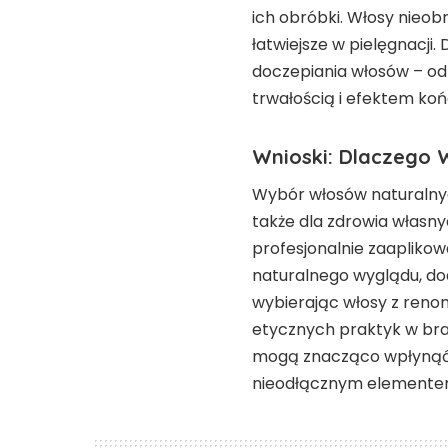
ich obróbki. Włosy nieob
łatwiejsze w pielęgnacj
doczepiania włosów – od 
trwałością i efektem k
Wnioski: Dlaczego
Wybór włosów naturalnyc
także dla zdrowia własny
profesjonalnie zaapliko
naturalnego wyglądu, dod
wybierając włosy z ren
etycznych praktyk w bra
mogą znacząco wpłynąć 
nieodłącznym elementem 