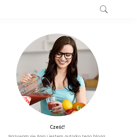
Cześć!
Nazywam się Ania i jestem autorką tego bloga.