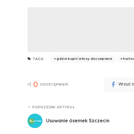
gdzie kupić włosy doczepiane
hurto
TAGS:
0
Wrzuć 
UDOSTĘPNIEŃ
POPRZEDNI ARTYKUŁ
Usuwanie ósemek Szczecin