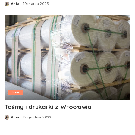
Ania
19 marca 2023
Posted
by
Inne
Taśmy i drukarki z Wrocławia
Ania
12 grudnia 2022
Posted
by