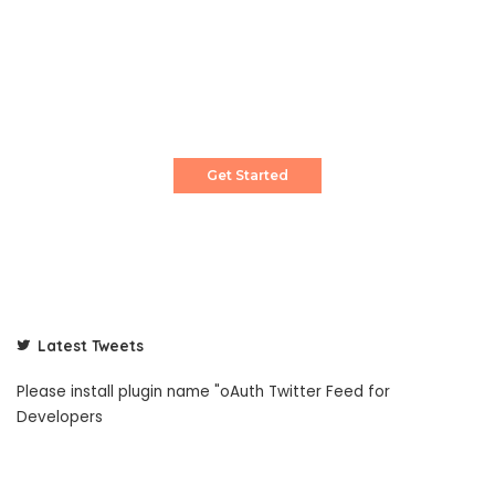
Create a Stunning Website!
Pixwell is powerful News, Magazine and Blog
WordPress theme for professional content
creator.
Get Started
Latest Tweets
Please install plugin name "oAuth Twitter Feed for
Developers