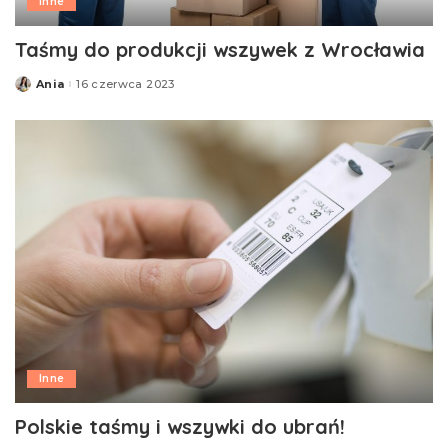
Inne
Taśmy do produkcji wszywek z Wrocławia
Ania
16 czerwca 2023
Posted
by
Inne
Polskie taśmy i wszywki do ubrań!