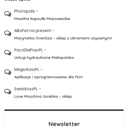
Photopolis
-
Mastiha kapsułki Mazowieckie
Alkohol na prezent
-
Marynarka OverSize – sklep z ubraniami używanymi
PaczDlaPracPL
-
Usługi hydrauliczne Małopolska
MagicKoszPL
-
Aplikacje i oprogramowanie dla firm
SwiatKoszPL
-
Love Moschino torebka – sklep
Newsletter