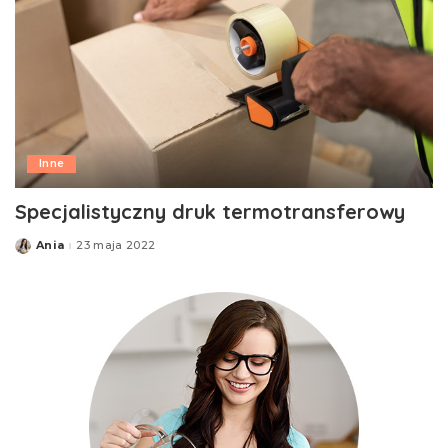
Inne
Specjalistyczny druk termotransferowy
Ania
23 maja 2022
Posted
by