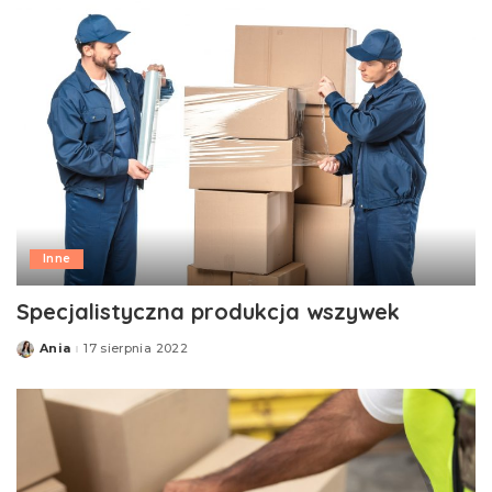
Inne
Specjalistyczna produkcja wszywek
Ania
17 sierpnia 2022
Posted
by