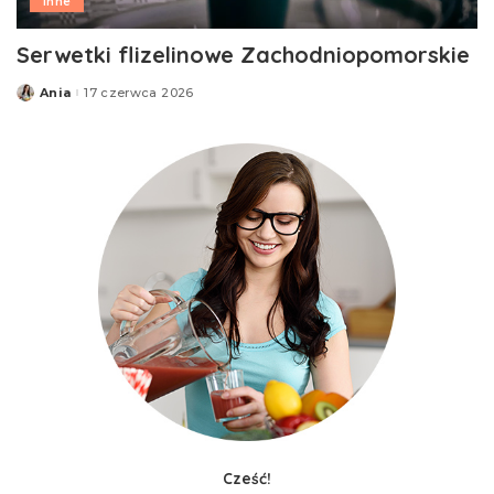
Inne
Serwetki flizelinowe Zachodniopomorskie
Ania
17 czerwca 2026
Posted
by
Cześć!