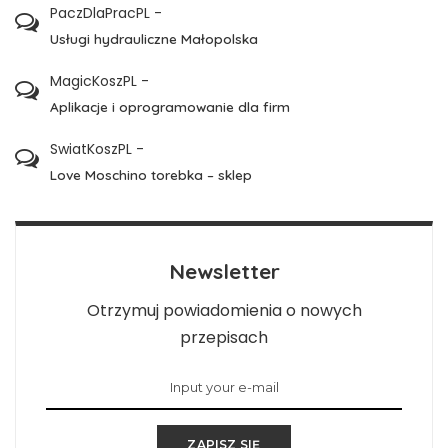
PaczDlaPracPL
-
Usługi hydrauliczne Małopolska
MagicKoszPL
-
Aplikacje i oprogramowanie dla firm
SwiatKoszPL
-
Love Moschino torebka – sklep
Newsletter
Otrzymuj powiadomienia o nowych
przepisach
ZAPISZ SIĘ