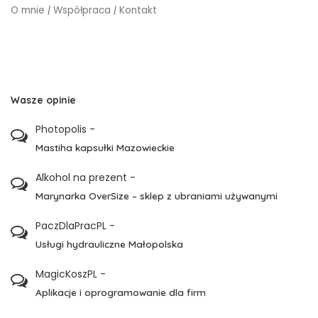
O mnie
|
Współpraca
|
Kontakt
Wasze opinie
Photopolis
-
Mastiha kapsułki Mazowieckie
Alkohol na prezent
-
Marynarka OverSize – sklep z ubraniami używanymi
PaczDlaPracPL
-
Usługi hydrauliczne Małopolska
MagicKoszPL
-
Aplikacje i oprogramowanie dla firm