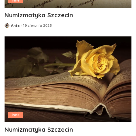
Inne
Numizmatyka Szczecin
Ania
19 sierpnia 2025
Posted
by
Inne
Numizmatyka Szczecin