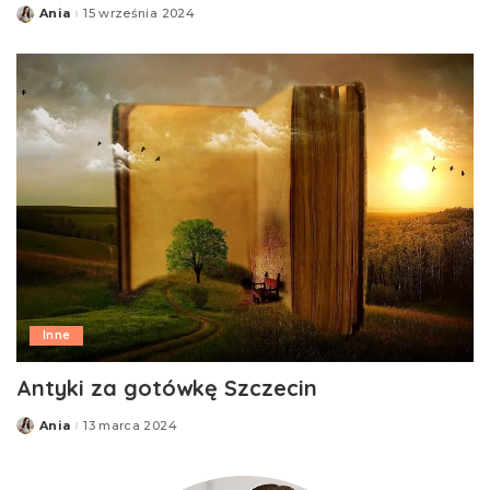
Ania
15 września 2024
Posted
by
Inne
Antyki za gotówkę Szczecin
Ania
13 marca 2024
Posted
by