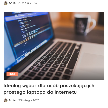
Ania
21 maja 2023
Posted
by
Inne
Idealny wybór dla osób poszukujących
prostego laptopa do internetu
Ania
25 lutego 2023
Posted
by