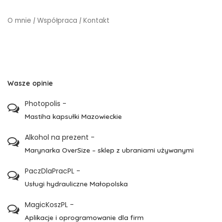
O mnie
|
Współpraca
|
Kontakt
Wasze opinie
Photopolis
-
Mastiha kapsułki Mazowieckie
Alkohol na prezent
-
Marynarka OverSize – sklep z ubraniami używanymi
PaczDlaPracPL
-
Usługi hydrauliczne Małopolska
MagicKoszPL
-
Aplikacje i oprogramowanie dla firm