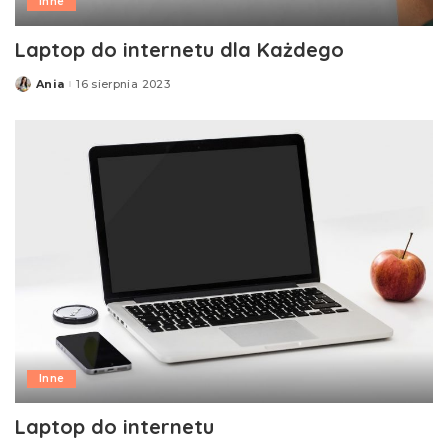
Inne
Laptop do internetu dla Każdego
Ania
16 sierpnia 2023
Posted
by
Inne
Laptop do internetu