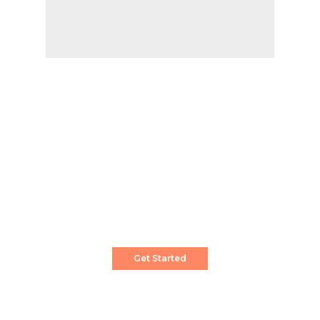
Create a Stunning Website!
Pixwell is powerful News, Magazine and Blog
WordPress theme for professional content
creator.
Get Started