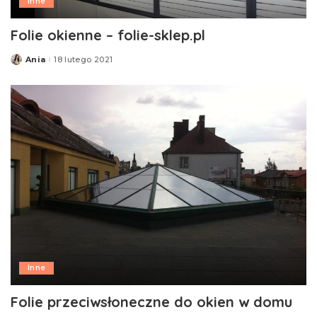
Inne
Folie okienne – folie-sklep.pl
Ania
18 lutego 2021
Posted
by
Inne
Folie przeciwsłoneczne do okien w domu