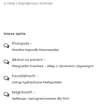
O mnie
|
Współpraca
|
Kontakt
Wasze opinie
Photopolis
-
Mastiha kapsułki Mazowieckie
Alkohol na prezent
-
Marynarka OverSize – sklep z ubraniami używanymi
PaczDlaPracPL
-
Usługi hydrauliczne Małopolska
MagicKoszPL
-
Aplikacje i oprogramowanie dla firm