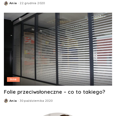
Ania
22 grudnia 2020
Posted
by
Inne
Folie przeciwsłoneczne – co to takiego?
Ania
30 października 2020
Posted
by