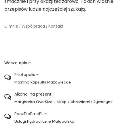
smacznie i przy okazji też zdrowo. Takich właśnie
przepisów ludzie najczęściej szukają.
O mnie
|
Współpraca
|
Kontakt
Wasze opinie
Photopolis
-
Mastiha kapsułki Mazowieckie
Alkohol na prezent
-
Marynarka OverSize – sklep z ubraniami używanymi
PaczDlaPracPL
-
Usługi hydrauliczne Małopolska