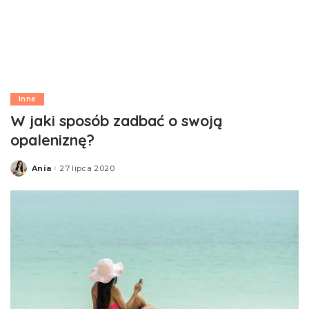
Inne
W jaki sposób zadbać o swoją
opaleniznę?
Ania
27 lipca 2020
Posted
by