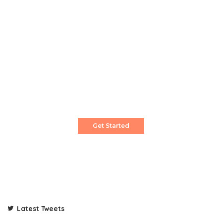
Create a Stunning Website!
Pixwell is powerful News, Magazine and Blog
WordPress theme for professional content
creator.
Get Started
Latest Tweets