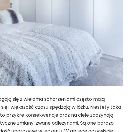
agają się z wieloma schorzeniami często mają
ię i większość czasu spędzają w łóżku. Niestety taka
to przykre konsekwencje oraz na ciele zaczynają
styczne zmiany, zwane odleżynami. Są one bardzo
i dość uporczywe w leczeniu. W aptece oczywiście