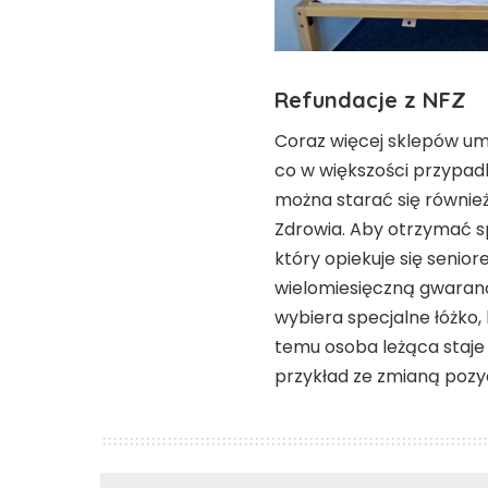
Refundacje z NFZ
Coraz więcej sklepów u
co w większości przypad
można starać się równie
Zdrowia. Aby otrzymać sp
który opiekuje się senio
wielomiesięczną gwaranc
wybiera specjalne łóżko
temu osoba leżąca staje 
przykład ze zmianą pozyc