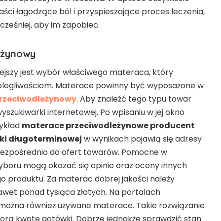
ści łagodzące ból i przyspieszające proces leczenia,
cześniej, aby im zapobiec.
eżynowy
niejszy jest wybór właściwego materaca, który
olegliwościom. Materace powinny być wyposażone w
rzeciwodleżynowy
. Aby znaleźć tego typu towar
yszukiwarki internetowej. Po wpisaniu w jej okno
zykład
materace przeciwodleżynowe producent
ki długoterminowej
w wynikach pojawią się adresy
e bezpośrednio do ofert towarów. Pomocne w
boru mogą okazać się opinie oraz oceny innych
o produktu. Za materac dobrej jakości należy
nawet ponad tysiąca złotych. Na portalach
można również używane materace. Takie rozwiązanie
orą kwotę gotówki. Dobrze jednakże sprawdzić stan