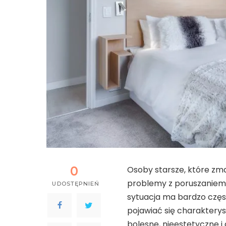
0
Osoby starsze, które zm
problemy z poruszaniem s
UDOSTĘPNIEŃ
sytuacja ma bardzo częs
pojawiać się charaktery
bolesne, nieestetyczne 