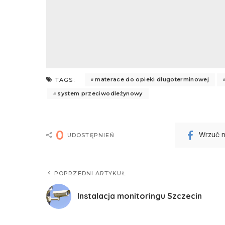
materace do opieki długoterminowej
TAGS:
system przeciwodleżynowy
0
Wrzuć 
UDOSTĘPNIEŃ
POPRZEDNI ARTYKUŁ
Instalacja monitoringu Szczecin