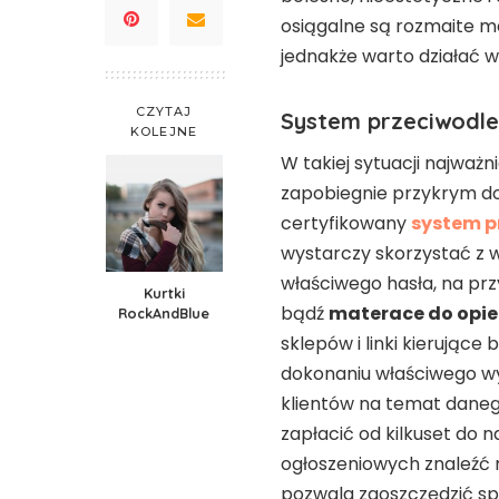
osiągalne są rozmaite ma
jednakże warto działać w
CZYTAJ
System przeciwodl
KOLEJNE
W takiej sytuacji najważ
zapobiegnie przykrym d
certyfikowany
system p
wystarczy skorzystać z w
właściwego hasła, na pr
Kurtki
bądź
materace do opie
RockAndBlue
sklepów i linki kierując
dokonaniu właściwego wy
klientów na temat daneg
zapłacić od kilkuset do 
ogłoszeniowych znaleźć 
pozwala zaoszczędzić sp