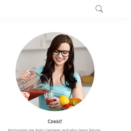
Cześć!
Nazywam się Ania i jestem autorką tego bloga.