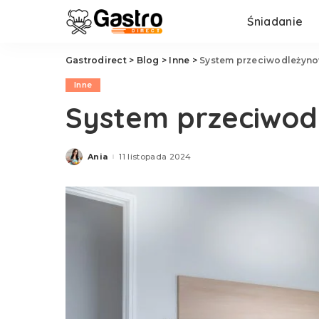
Śniadanie
Gastrodirect
>
Blog
>
Inne
>
System przeciwodleżyno
Inne
System przeciwod
Ania
11 listopada 2024
Posted
by