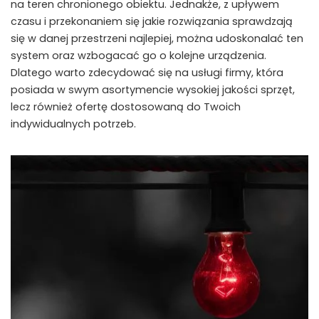
na teren chronionego obiektu. Jednakże, z upływem
czasu i przekonaniem się jakie rozwiązania sprawdzają
się w danej przestrzeni najlepiej, można udoskonalać ten
system oraz wzbogacać go o kolejne urządzenia.
Dlatego warto zdecydować się na usługi firmy, która
posiada w swym asortymencie wysokiej jakości sprzęt,
lecz również ofertę dostosowaną do Twoich
indywidualnych potrzeb.