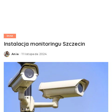
Inne
Instalacja monitoringu Szczecin
Ania
11 listopada 2024
Posted
by