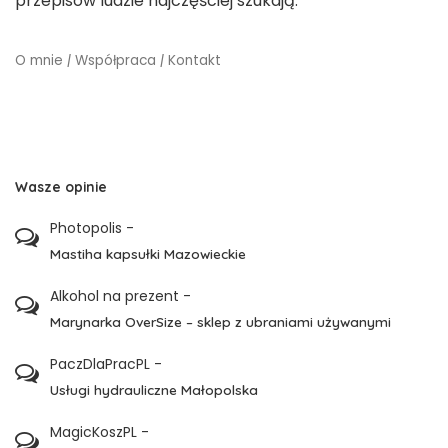
przepisów ludzie najczęściej szukają.
O mnie
|
Współpraca
|
Kontakt
Wasze opinie
Photopolis
-
Mastiha kapsułki Mazowieckie
Alkohol na prezent
-
Marynarka OverSize – sklep z ubraniami używanymi
PaczDlaPracPL
-
Usługi hydrauliczne Małopolska
MagicKoszPL
-