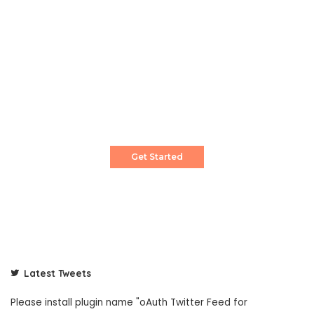
Create a Stunning Website!
Pixwell is powerful News, Magazine and Blog
WordPress theme for professional content
creator.
Get Started
Latest Tweets
Please install plugin name "oAuth Twitter Feed for