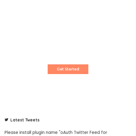
Create a Stunning Website!
Pixwell is powerful News, Magazine and Blog
WordPress theme for professional content
creator.
Get Started
Latest Tweets
Please install plugin name "oAuth Twitter Feed for