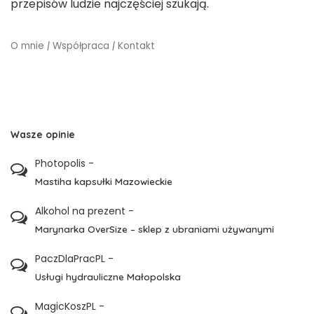
przepisów ludzie najczęściej szukają.
O mnie
|
Współpraca
|
Kontakt
Wasze opinie
Photopolis
-
Mastiha kapsułki Mazowieckie
Alkohol na prezent
-
Marynarka OverSize – sklep z ubraniami używanymi
PaczDlaPracPL
-
Usługi hydrauliczne Małopolska
MagicKoszPL
-