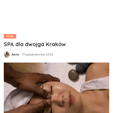
Inne
SPA dla dwojga Kraków
Ania
17 października 2023
Posted
by