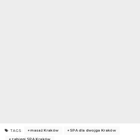
masaż Kraków
SPA dla dwojga Kraków
TAGS:
zabiegi SPA Kraków