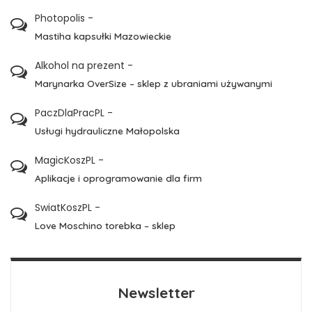
Photopolis
-
Mastiha kapsułki Mazowieckie
Alkohol na prezent
-
Marynarka OverSize – sklep z ubraniami używanymi
PaczDlaPracPL
-
Usługi hydrauliczne Małopolska
MagicKoszPL
-
Aplikacje i oprogramowanie dla firm
SwiatKoszPL
-
Love Moschino torebka – sklep
Newsletter