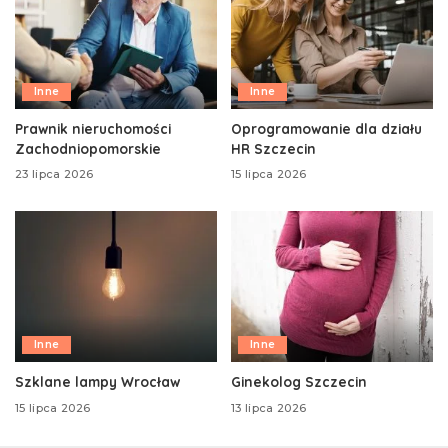
Inne
Inne
Prawnik nieruchomości
Oprogramowanie dla działu
Zachodniopomorskie
HR Szczecin
23 lipca 2026
15 lipca 2026
Inne
Inne
Szklane lampy Wrocław
Ginekolog Szczecin
15 lipca 2026
13 lipca 2026