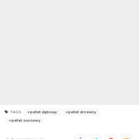
pellet dębowy
pellet drzewny
TAGS:
pellet sosnowy