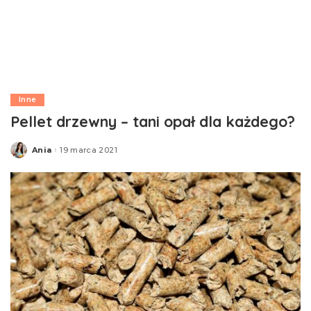
Inne
Pellet drzewny – tani opał dla każdego?
Ania
19 marca 2021
Posted
by