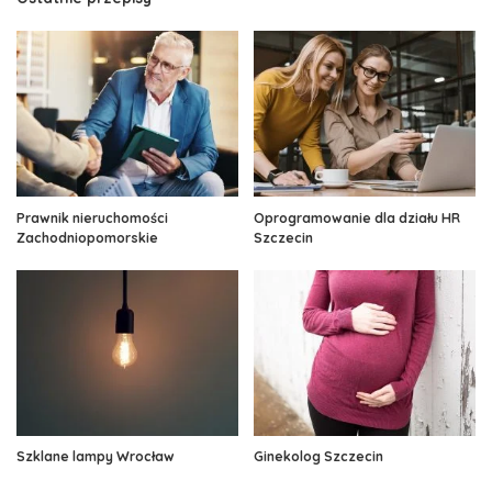
Prawnik nieruchomości
Oprogramowanie dla działu HR
Zachodniopomorskie
Szczecin
Szklane lampy Wrocław
Ginekolog Szczecin