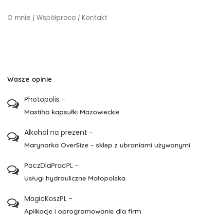
O mnie
|
Współpraca
|
Kontakt
Wasze opinie
Photopolis
-
Mastiha kapsułki Mazowieckie
Alkohol na prezent
-
Marynarka OverSize – sklep z ubraniami używanymi
PaczDlaPracPL
-
Usługi hydrauliczne Małopolska
MagicKoszPL
-
Aplikacje i oprogramowanie dla firm