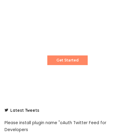
Create a Stunning Website!
Pixwell is powerful News, Magazine and Blog
WordPress theme for professional content
creator.
Get Started
Latest Tweets
Please install plugin name "oAuth Twitter Feed for
Developers