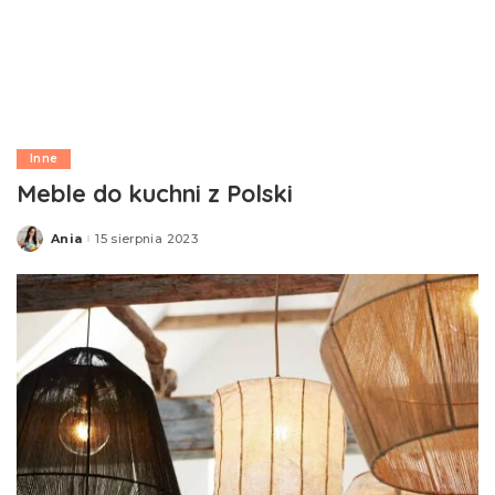
Inne
Meble do kuchni z Polski
Ania
15 sierpnia 2023
Posted
by