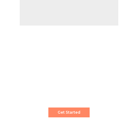
Create a Stunning Website!
Pixwell is powerful News, Magazine and Blog
WordPress theme for professional content
creator.
Get Started