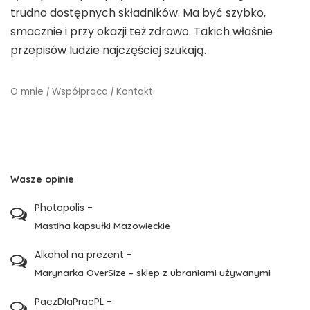
trudno dostępnych składników. Ma być szybko,
smacznie i przy okazji też zdrowo. Takich właśnie
przepisów ludzie najczęściej szukają.
O mnie
|
Współpraca
|
Kontakt
Wasze opinie
Photopolis
-
Mastiha kapsułki Mazowieckie
Alkohol na prezent
-
Marynarka OverSize – sklep z ubraniami używanymi
PaczDlaPracPL
-