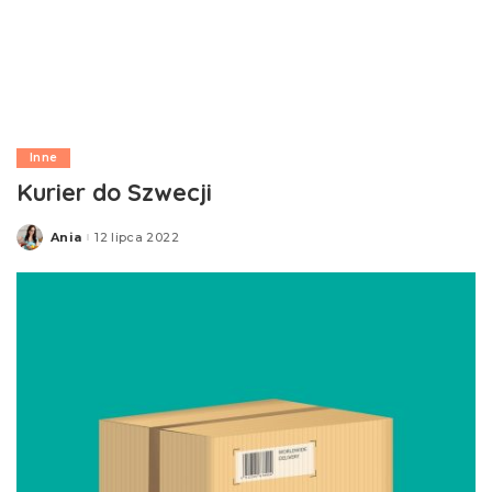
Inne
Kurier do Szwecji
Ania
12 lipca 2022
Posted
by