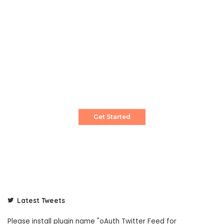
Create a Stunning Website!
Pixwell is powerful News, Magazine and Blog
WordPress theme for professional content
creator.
Get Started
Latest Tweets
Please install plugin name "oAuth Twitter Feed for