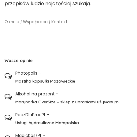
przepisów ludzie najczęściej szukają.
O mnie
|
Współpraca
|
Kontakt
Wasze opinie
Photopolis
-
Mastiha kapsułki Mazowieckie
Alkohol na prezent
-
Marynarka OverSize – sklep z ubraniami używanymi
PaczDlaPracPL
-
Usługi hydrauliczne Małopolska
MagicKoszPL
-