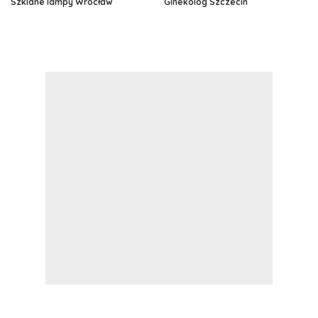
Szklane lampy Wrocław
Ginekolog Szczecin