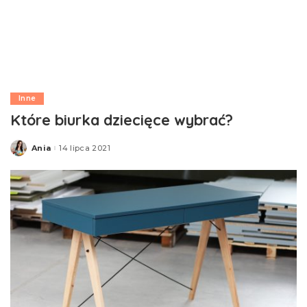
Inne
Które biurka dziecięce wybrać?
Ania
14 lipca 2021
Posted
by