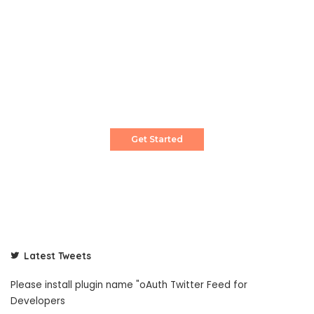
Create a Stunning Website!
Pixwell is powerful News, Magazine and Blog
WordPress theme for professional content
creator.
Get Started
Latest Tweets
Please install plugin name "oAuth Twitter Feed for
Developers