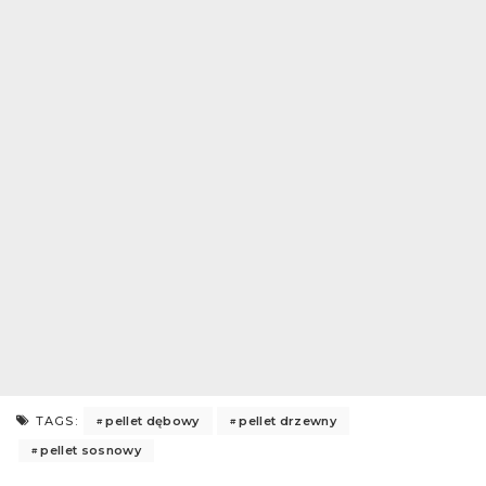
pellet dębowy
pellet drzewny
TAGS:
pellet sosnowy