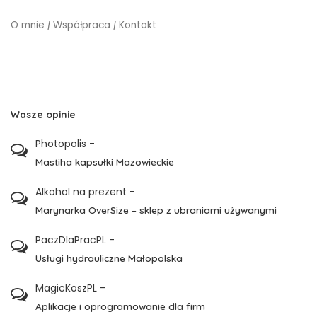
O mnie
|
Współpraca
|
Kontakt
Wasze opinie
Photopolis
-
Mastiha kapsułki Mazowieckie
Alkohol na prezent
-
Marynarka OverSize – sklep z ubraniami używanymi
PaczDlaPracPL
-
Usługi hydrauliczne Małopolska
MagicKoszPL
-
Aplikacje i oprogramowanie dla firm