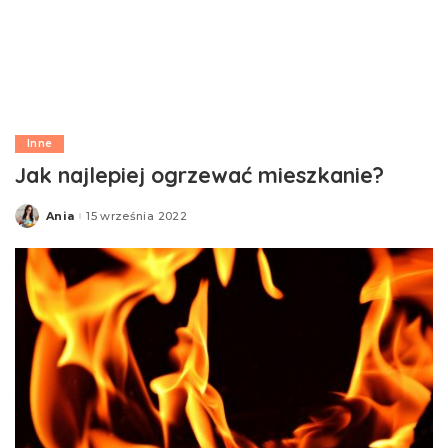
Inne
Jak najlepiej ogrzewać mieszkanie?
Ania
15 września 2022
Posted
by