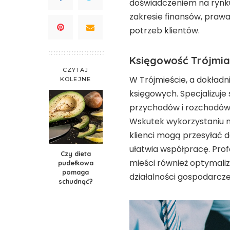
doświadczeniem na rynku
zakresie finansów, praw
potrzeb klientów.
Księgowość Trójmia
CZYTAJ
W Trójmieście, a dokładn
KOLEJNE
księgowych. Specjalizuje
przychodów i rozchodów,
Wskutek wykorzystaniu n
klienci mogą przesyłać
ułatwia współpracę. Pro
Czy dieta
mieści również optymali
pudełkowa
pomaga
działalności gospodarcze
schudnąć?