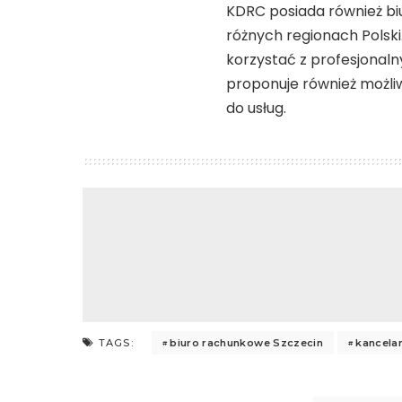
KDRC posiada również biu
różnych regionach Polski.
korzystać z profesjonaln
proponuje również możliw
do usług.
biuro rachunkowe Szczecin
kancela
TAGS: