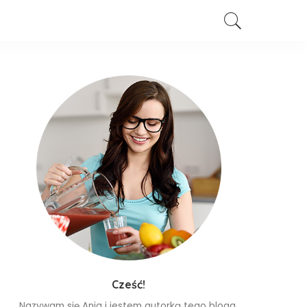
Cześć!
Nazywam się Ania i jestem autorką tego bloga.