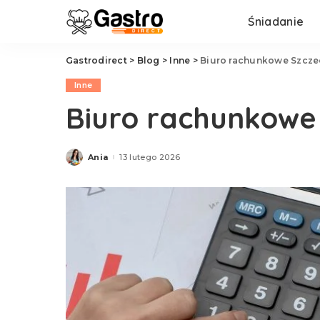
Śniadanie
Gastrodirect
>
Blog
>
Inne
>
Biuro rachunkowe Szcze
Inne
Biuro rachunkowe 
Ania
13 lutego 2026
Posted
by