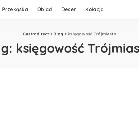
Przekąska
Obiad
Deser
Kolacja
Gastrodirect
>
Blog
>
księgowość Trójmiasto
ag:
księgowość Trójmia