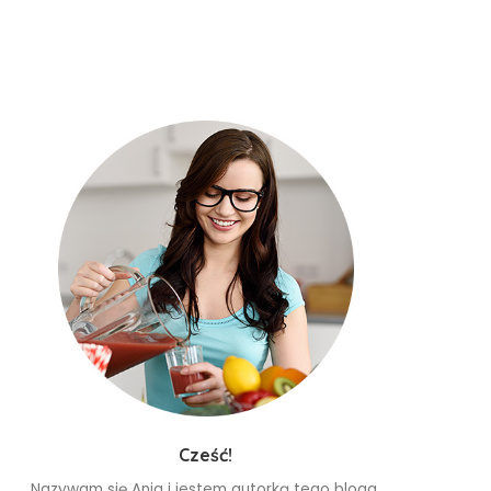
Cześć!
Nazywam się Ania i jestem autorką tego bloga.