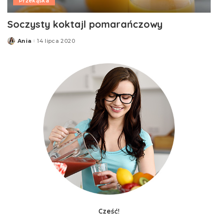
Przekąska
Soczysty koktajl pomarańczowy
Ania
14 lipca 2020
Posted
by
Cześć!