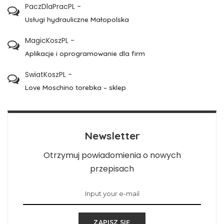
PaczDlaPracPL
-
Usługi hydrauliczne Małopolska
MagicKoszPL
-
Aplikacje i oprogramowanie dla firm
SwiatKoszPL
-
Love Moschino torebka – sklep
Newsletter
Otrzymuj powiadomienia o nowych
przepisach
ZAPISZ SIĘ