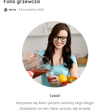
Folia grzewcza
Ania
23 września 2023
Posted
by
Cześć!
Nazywam się Ania i jestem autorką tego bloga.
Znajdziesz na nim fajne, proste, ale przede