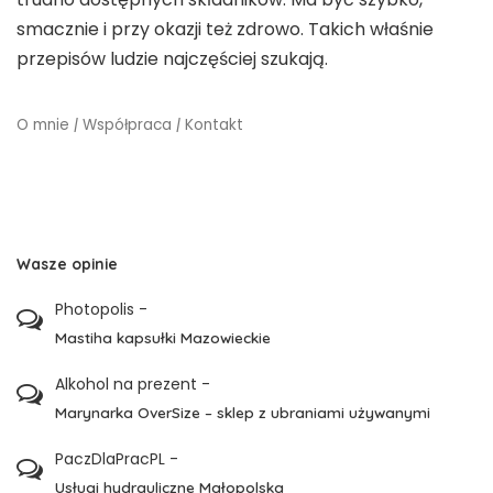
smacznie i przy okazji też zdrowo. Takich właśnie
przepisów ludzie najczęściej szukają.
O mnie
|
Współpraca
|
Kontakt
Wasze opinie
Photopolis
-
Mastiha kapsułki Mazowieckie
Alkohol na prezent
-
Marynarka OverSize – sklep z ubraniami używanymi
PaczDlaPracPL
-
Usługi hydrauliczne Małopolska