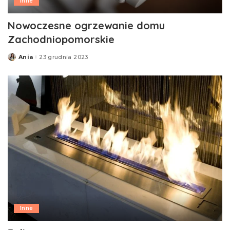
Inne
Nowoczesne ogrzewanie domu
Zachodniopomorskie
Ania
23 grudnia 2023
Posted
by
Inne