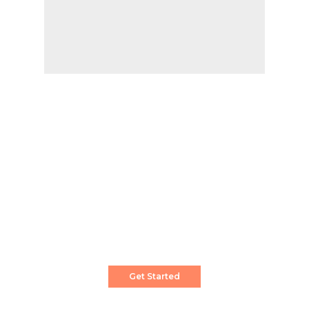
Create a Stunning Website!
Pixwell is powerful News, Magazine and Blog
WordPress theme for professional content
creator.
Get Started