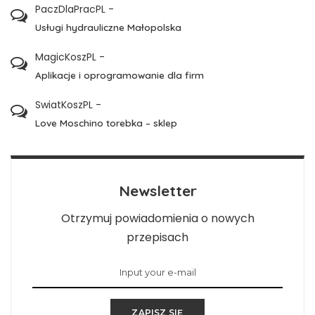
PaczDlaPracPL
-
Usługi hydrauliczne Małopolska
MagicKoszPL
-
Aplikacje i oprogramowanie dla firm
SwiatKoszPL
-
Love Moschino torebka – sklep
Newsletter
Otrzymuj powiadomienia o nowych
przepisach
ZAPISZ SIĘ