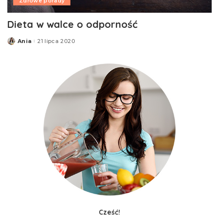
Zdrowe porady
Dieta w walce o odporność
Ania
21 lipca 2020
Posted
by
Cześć!