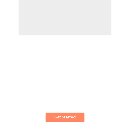
Create a Stunning Website!
Pixwell is powerful News, Magazine and Blog
WordPress theme for professional content
creator.
Get Started