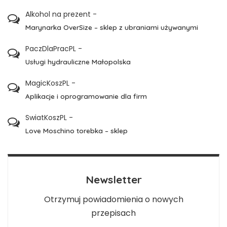
Alkohol na prezent
-
Marynarka OverSize – sklep z ubraniami używanymi
PaczDlaPracPL
-
Usługi hydrauliczne Małopolska
MagicKoszPL
-
Aplikacje i oprogramowanie dla firm
SwiatKoszPL
-
Love Moschino torebka – sklep
Newsletter
Otrzymuj powiadomienia o nowych
przepisach