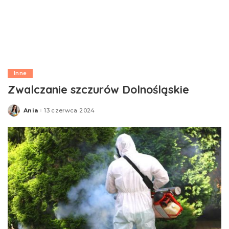
Inne
Zwalczanie szczurów Dolnośląskie
Ania
13 czerwca 2024
Posted
by