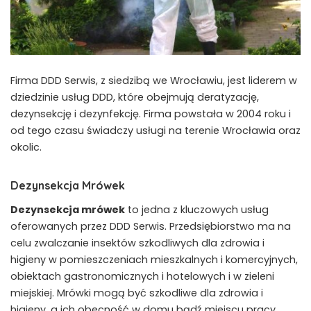
Firma DDD Serwis, z siedzibą we Wrocławiu, jest liderem w
dziedzinie usług DDD, które obejmują deratyzację,
dezynsekcję i dezynfekcję. Firma powstała w 2004 roku i
od tego czasu świadczy usługi na terenie Wrocławia oraz
okolic.
Dezynsekcja Mrówek
Dezynsekcja mrówek
to jedna z kluczowych usług
oferowanych przez DDD Serwis. Przedsiębiorstwo ma na
celu zwalczanie insektów szkodliwych dla zdrowia i
higieny w pomieszczeniach mieszkalnych i komercyjnych,
obiektach gastronomicznych i hotelowych i w zieleni
miejskiej. Mrówki mogą być szkodliwe dla zdrowia i
higieny, a ich obecność w domu bądź miejscu pracy