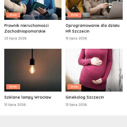
Inne
Inne
Prawnik nieruchomości
Oprogramowanie dla działu
Zachodniopomorskie
HR Szczecin
23 lipca 2026
15 lipca 2026
Inne
Inne
Szklane lampy Wrocław
Ginekolog Szczecin
15 lipca 2026
13 lipca 2026