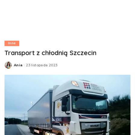
Inne
Transport z chłodnią Szczecin
Ania
23 listopada 2023
Posted
by