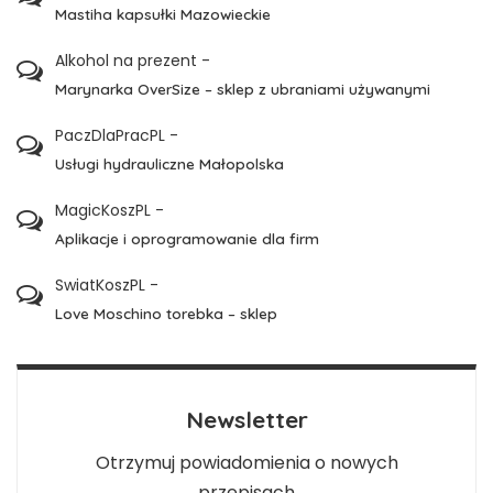
Mastiha kapsułki Mazowieckie
Alkohol na prezent
-
Marynarka OverSize – sklep z ubraniami używanymi
PaczDlaPracPL
-
Usługi hydrauliczne Małopolska
MagicKoszPL
-
Aplikacje i oprogramowanie dla firm
SwiatKoszPL
-
Love Moschino torebka – sklep
Newsletter
Otrzymuj powiadomienia o nowych
przepisach