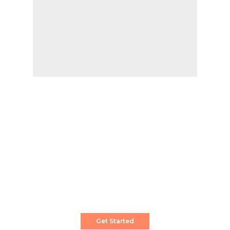
Create a Stunning Website!
Pixwell is powerful News, Magazine and Blog
WordPress theme for professional content
creator.
Get Started