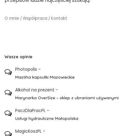
przepisów ludzie najczęściej szukają.
O mnie
|
Współpraca
|
Kontakt
Wasze opinie
Photopolis
-
Mastiha kapsułki Mazowieckie
Alkohol na prezent
-
Marynarka OverSize – sklep z ubraniami używanymi
PaczDlaPracPL
-
Usługi hydrauliczne Małopolska
MagicKoszPL
-