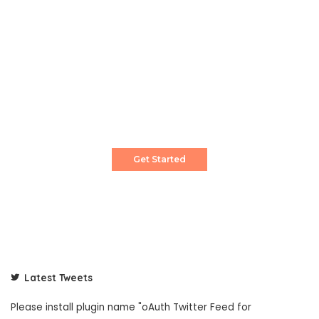
Create a Stunning Website!
Pixwell is powerful News, Magazine and Blog
WordPress theme for professional content
creator.
Get Started
Latest Tweets
Please install plugin name "oAuth Twitter Feed for