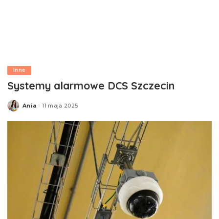
Inne
Systemy alarmowe DCS Szczecin
Ania
11 maja 2025
Posted
by