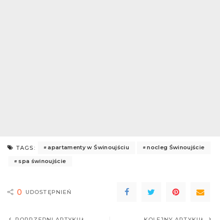
apartamenty w Świnoujściu
nocleg Świnoujście
TAGS:
spa świnoujście
0
UDOSTĘPNIEŃ
POPRZEDNI ARTYKUŁ
KOLEJNY ARTYKUŁ