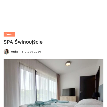
Inne
SPA Świnoujście
Ania
15 lutego 2026
Posted
by