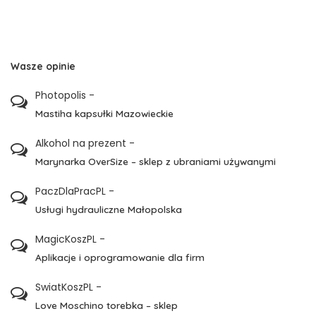
Wasze opinie
Photopolis
-
Mastiha kapsułki Mazowieckie
Alkohol na prezent
-
Marynarka OverSize – sklep z ubraniami używanymi
PaczDlaPracPL
-
Usługi hydrauliczne Małopolska
MagicKoszPL
-
Aplikacje i oprogramowanie dla firm
SwiatKoszPL
-
Love Moschino torebka – sklep