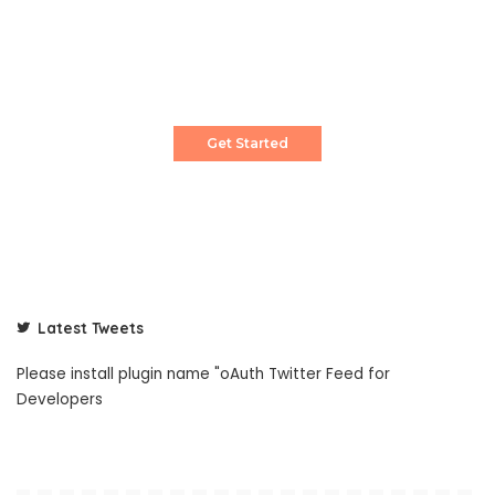
Create a Stunning Website!
Pixwell is powerful News, Magazine and Blog
WordPress theme for professional content
creator.
Get Started
Latest Tweets
Please install plugin name "oAuth Twitter Feed for
Developers