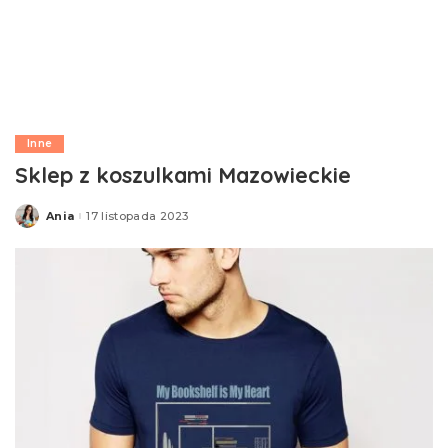
Inne
Sklep z koszulkami Mazowieckie
Ania
17 listopada 2023
Posted
by