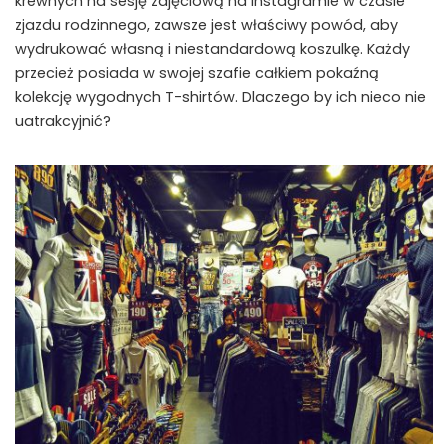
krewnych na sesję zdjęciową na Instagramie w czasie
zjazdu rodzinnego, zawsze jest właściwy powód, aby
wydrukować własną i niestandardową koszulkę. Każdy
przecież posiada w swojej szafie całkiem pokaźną
kolekcję wygodnych T-shirtów. Dlaczego by ich nieco nie
uatrakcyjnić?