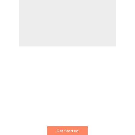
Create a Stunning Website!
Pixwell is powerful News, Magazine and Blog
WordPress theme for professional content
creator.
Get Started