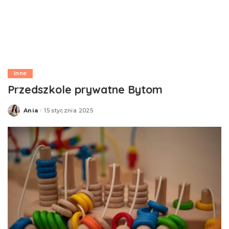
Inne
Przedszkole prywatne Bytom
Ania
15 stycznia 2025
Posted
by