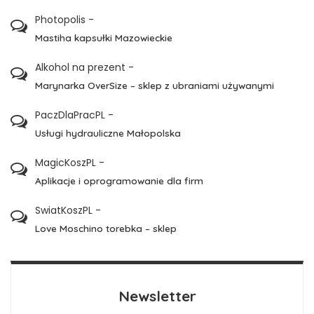
Photopolis
-
Mastiha kapsułki Mazowieckie
Alkohol na prezent
-
Marynarka OverSize – sklep z ubraniami używanymi
PaczDlaPracPL
-
Usługi hydrauliczne Małopolska
MagicKoszPL
-
Aplikacje i oprogramowanie dla firm
SwiatKoszPL
-
Love Moschino torebka – sklep
Newsletter