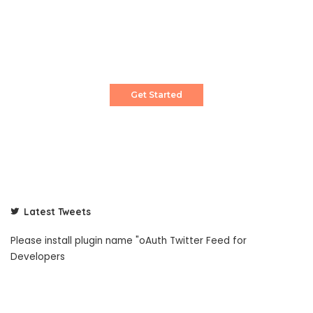
Create a Stunning Website!
Pixwell is powerful News, Magazine and Blog
WordPress theme for professional content
creator.
Get Started
Latest Tweets
Please install plugin name "oAuth Twitter Feed for
Developers