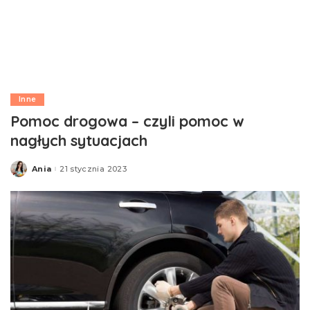
Inne
Pomoc drogowa – czyli pomoc w
nagłych sytuacjach
Ania
21 stycznia 2023
Posted
by